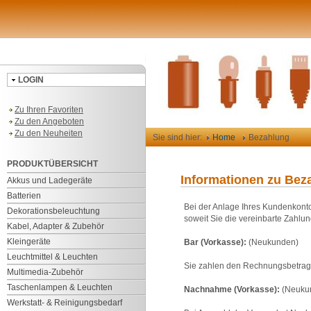
LOGIN
Zu Ihren Favoriten
Zu den Angeboten
Zu den Neuheiten
Sie sind hier:
Home
Bezahlung
PRODUKTÜBERSICHT
Informationen zu Bez
Akkus und Ladegeräte
Batterien
Bei der Anlage Ihres Kundenkonto
Dekorationsbeleuchtung
soweit Sie die vereinbarte Zahlu
Kabel, Adapter & Zubehör
Kleingeräte
Bar (Vorkasse):
(Neukunden)
Leuchtmittel & Leuchten
Sie zahlen den Rechnungsbetrag 
Multimedia-Zubehör
Taschenlampen & Leuchten
Nachnahme (Vorkasse):
(Neuku
Werkstatt- & Reinigungsbedarf