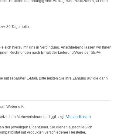
er. Es fallen unabhängig vom Auftragswert zusätzlich 8,30 Euro
zw. 30 Tage netto.
e sich hierzu mit uns in Verbindung. Anschließend lassen wir Ihnen
können Rechnungen nach Erhalt der Lieferung/Ware per SEPA-
it separater E-Mail. Bitte leisten Sie Ihre Zahlung auf die darin
tian Weber e.K.
setzlichen Mehrwertsteuer und ggf. zzgl.
Versandkosten
der jeweiligen Eigentümer. Sie dienen ausschließlich
mpatibilität mit Produkten verschiedener Hersteller.