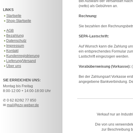
Bei Auswahl der Versandart Nach
(netto) als Gebühren an.
LINKS
Startseite
Rechnung:
Shop-Startseite
Sie bezahlen den Rechnungsbetrag
AGB
Bezahlung
SEPA-Lastschrift:
Datenschutz
Impressum
Auf Wunsch kann die Zahlung unse
Kontakt
ein entsprechendes Formular zum
Kundenregistrierung
Lastschrift eingezogen werden.
Lieferung/Versand
Über uns
Vorabüberweisung (Vorkasse):
(
Bei der Zahlungsart Vorkasse erst
SIE ERREICHEN UNS:
angegebene Bankverbindung. Der
Montag bis Freitag
8:00-12:00 + 14:00-18:00 Uhr
✆ 0 62 82/92 77 850
✉
mail@ezv-weber.de
Verkauf nur an Industr
Die von uns verwendet
zur Beschreibung bz