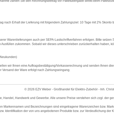
nahme zahlen Sie den Rechnungsbetrag vor Paketübergabe direkt beim Paketzustell
 nach Erhalt der Lieferung mit folgendem Zahlungsziel: 10 Tage mit 2% Skonto b
rer Warenlieferungen auch per SEPA-Lastschriftverfahren erfolgen. Bitte setzen Si
 Ausfüllen zukommen. Sobald wir dieses unterschrieben zurückerhalten haben, 
Neukunden)
ellen wir Ihnen eine Auftragsbestätigung/Vorkasserechnung und senden Ihnen diese m
 Versand der Ware erfolgt nach Zahlungseingang.
© 2026 EZV Weber - Großhandel für Elektro-Zubehör - Inh. Chris
ie, Handel, Handwerk und Gewerbe. Alle unsere Preise verstehen sich zzgl. der ge
en Markennamen und Bezeichnungen sind eingetragene Warenzeichen bzw. Marken 
w. Identifikation der von uns angebotenen Produkte bzw. zur Verdeutlichung der Ko