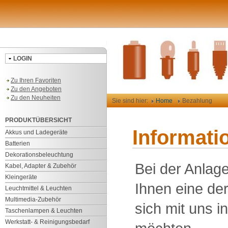
LOGIN
Zu Ihren Favoriten
Zu den Angeboten
Zu den Neuheiten
Sie sind hier:
Home
Bezahlung
PRODUKTÜBERSICHT
Informati
Akkus und Ladegeräte
Batterien
Dekorationsbeleuchtung
Bei der Anlag
Kabel, Adapter & Zubehör
Kleingeräte
Ihnen eine der
Leuchtmittel & Leuchten
Multimedia-Zubehör
sich mit uns i
Taschenlampen & Leuchten
Werkstatt- & Reinigungsbedarf