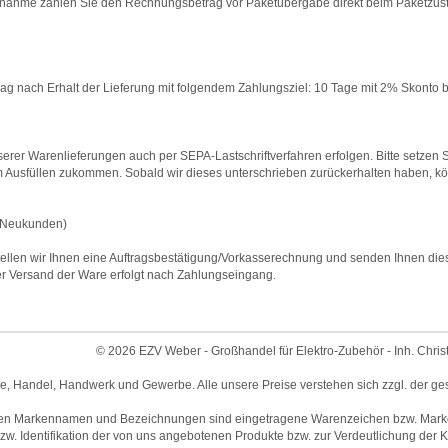
nahme zahlen Sie den Rechnungsbetrag vor Paketübergabe direkt beim Paketzustell
 nach Erhalt der Lieferung mit folgendem Zahlungsziel: 10 Tage mit 2% Skonto b
rer Warenlieferungen auch per SEPA-Lastschriftverfahren erfolgen. Bitte setzen Si
 Ausfüllen zukommen. Sobald wir dieses unterschrieben zurückerhalten haben, 
Neukunden)
ellen wir Ihnen eine Auftragsbestätigung/Vorkasserechnung und senden Ihnen diese m
 Versand der Ware erfolgt nach Zahlungseingang.
© 2026 EZV Weber - Großhandel für Elektro-Zubehör - Inh. Chris
ie, Handel, Handwerk und Gewerbe. Alle unsere Preise verstehen sich zzgl. der ge
en Markennamen und Bezeichnungen sind eingetragene Warenzeichen bzw. Marken 
w. Identifikation der von uns angebotenen Produkte bzw. zur Verdeutlichung der Ko