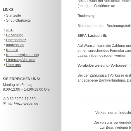
Bei Auswahl der Versandart Nach
(netto) als Gebühren an.
LINKS
Startseite
Rechnung:
Shop-Startseite
Sie bezahlen den Rechnungsbetrag
AGB
Bezahlung
SEPA-Lastschrift:
Datenschutz
Impressum
Auf Wunsch kann die Zahlung unse
Kontakt
ein entsprechendes Formular zum
Kundenregistrierung
Lastschrift eingezogen werden.
Lieferung/Versand
Über uns
Vorabüberweisung (Vorkasse):
(
Bei der Zahlungsart Vorkasse erst
SIE ERREICHEN UNS:
angegebene Bankverbindung. Der
Montag bis Freitag
8:00-12:00 + 14:00-18:00 Uhr
✆ 0 62 82/92 77 850
✉
mail@ezv-weber.de
Verkauf nur an Industr
Die von uns verwendet
zur Beschreibung bz