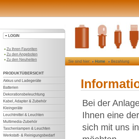
LOGIN
Zu Ihren Favoriten
Zu den Angeboten
Zu den Neuheiten
Sie sind hier:
Home
Bezahlung
PRODUKTÜBERSICHT
Informati
Akkus und Ladegeräte
Batterien
Dekorationsbeleuchtung
Bei der Anlag
Kabel, Adapter & Zubehör
Kleingeräte
Ihnen eine der
Leuchtmittel & Leuchten
Multimedia-Zubehör
sich mit uns i
Taschenlampen & Leuchten
Werkstatt- & Reinigungsbedarf