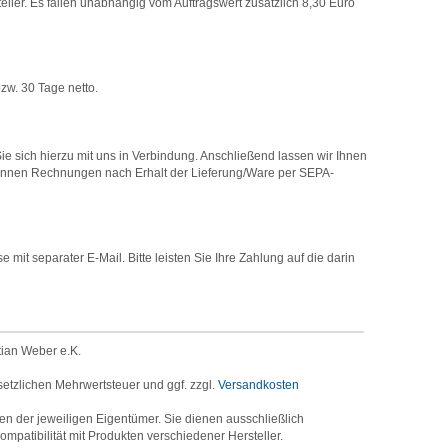
er. Es fallen unabhängig vom Auftragswert zusätzlich 8,30 Euro
zw. 30 Tage netto.
e sich hierzu mit uns in Verbindung. Anschließend lassen wir Ihnen
können Rechnungen nach Erhalt der Lieferung/Ware per SEPA-
it separater E-Mail. Bitte leisten Sie Ihre Zahlung auf die darin
tian Weber e.K.
setzlichen Mehrwertsteuer und ggf. zzgl.
Versandkosten
der jeweiligen Eigentümer. Sie dienen ausschließlich
mpatibilität mit Produkten verschiedener Hersteller.