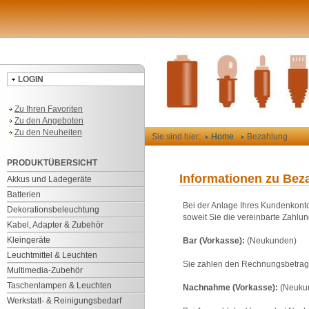
LOGIN
Zu Ihren Favoriten
Zu den Angeboten
Zu den Neuheiten
Sie sind hier:
Home
Bezahlung
PRODUKTÜBERSICHT
Informationen zu Bez
Akkus und Ladegeräte
Batterien
Bei der Anlage Ihres Kundenkonto
Dekorationsbeleuchtung
soweit Sie die vereinbarte Zahlu
Kabel, Adapter & Zubehör
Kleingeräte
Bar (Vorkasse):
(Neukunden)
Leuchtmittel & Leuchten
Sie zahlen den Rechnungsbetrag 
Multimedia-Zubehör
Taschenlampen & Leuchten
Nachnahme (Vorkasse):
(Neuku
Werkstatt- & Reinigungsbedarf