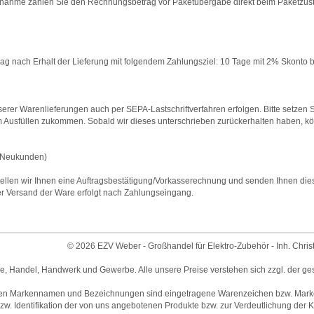
nahme zahlen Sie den Rechnungsbetrag vor Paketübergabe direkt beim Paketzustell
 nach Erhalt der Lieferung mit folgendem Zahlungsziel: 10 Tage mit 2% Skonto b
rer Warenlieferungen auch per SEPA-Lastschriftverfahren erfolgen. Bitte setzen Si
 Ausfüllen zukommen. Sobald wir dieses unterschrieben zurückerhalten haben, 
Neukunden)
ellen wir Ihnen eine Auftragsbestätigung/Vorkasserechnung und senden Ihnen diese m
 Versand der Ware erfolgt nach Zahlungseingang.
© 2026 EZV Weber - Großhandel für Elektro-Zubehör - Inh. Chris
ie, Handel, Handwerk und Gewerbe. Alle unsere Preise verstehen sich zzgl. der ge
en Markennamen und Bezeichnungen sind eingetragene Warenzeichen bzw. Marken 
w. Identifikation der von uns angebotenen Produkte bzw. zur Verdeutlichung der Ko