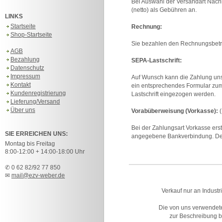
Bei Auswahl der Versandart Nach
(netto) als Gebühren an.
LINKS
Startseite
Rechnung:
Shop-Startseite
Sie bezahlen den Rechnungsbetrag
AGB
Bezahlung
SEPA-Lastschrift:
Datenschutz
Impressum
Auf Wunsch kann die Zahlung unse
Kontakt
ein entsprechendes Formular zum
Kundenregistrierung
Lastschrift eingezogen werden.
Lieferung/Versand
Über uns
Vorabüberweisung (Vorkasse):
(
Bei der Zahlungsart Vorkasse erst
SIE ERREICHEN UNS:
angegebene Bankverbindung. Der
Montag bis Freitag
8:00-12:00 + 14:00-18:00 Uhr
✆ 0 62 82/92 77 850
✉
mail@ezv-weber.de
Verkauf nur an Industr
Die von uns verwendet
zur Beschreibung bz