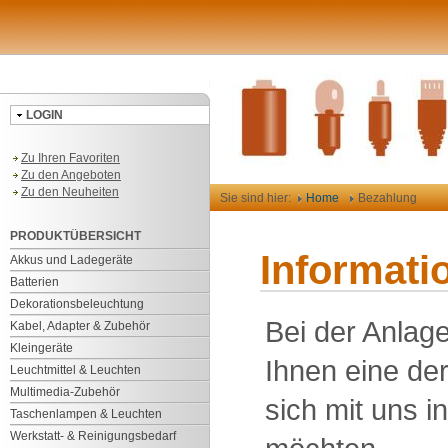
LOGIN
Zu Ihren Favoriten
Zu den Angeboten
Zu den Neuheiten
Sie sind hier:
Home
Bezahlung
PRODUKTÜBERSICHT
Informati
Akkus und Ladegeräte
Batterien
Dekorationsbeleuchtung
Bei der Anlag
Kabel, Adapter & Zubehör
Kleingeräte
Ihnen eine der
Leuchtmittel & Leuchten
Multimedia-Zubehör
sich mit uns i
Taschenlampen & Leuchten
Werkstatt- & Reinigungsbedarf