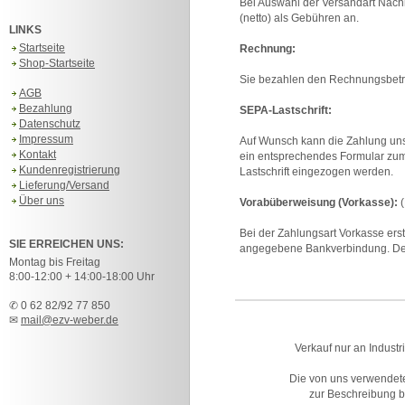
Bei Auswahl der Versandart Nach
(netto) als Gebühren an.
LINKS
Startseite
Rechnung:
Shop-Startseite
Sie bezahlen den Rechnungsbetrag
AGB
Bezahlung
SEPA-Lastschrift:
Datenschutz
Impressum
Auf Wunsch kann die Zahlung unse
Kontakt
ein entsprechendes Formular zum
Kundenregistrierung
Lastschrift eingezogen werden.
Lieferung/Versand
Über uns
Vorabüberweisung (Vorkasse):
(
Bei der Zahlungsart Vorkasse erst
SIE ERREICHEN UNS:
angegebene Bankverbindung. Der
Montag bis Freitag
8:00-12:00 + 14:00-18:00 Uhr
✆ 0 62 82/92 77 850
✉
mail@ezv-weber.de
Verkauf nur an Industr
Die von uns verwendet
zur Beschreibung bz