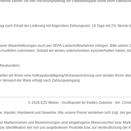
nahme zahlen Sie den Rechnungsbetrag vor Paketübergabe direkt beim Paketzustell
 nach Erhalt der Lieferung mit folgendem Zahlungsziel: 10 Tage mit 2% Skonto b
rer Warenlieferungen auch per SEPA-Lastschriftverfahren erfolgen. Bitte setzen Si
 Ausfüllen zukommen. Sobald wir dieses unterschrieben zurückerhalten haben, 
Neukunden)
ellen wir Ihnen eine Auftragsbestätigung/Vorkasserechnung und senden Ihnen diese m
 Versand der Ware erfolgt nach Zahlungseingang.
© 2026 EZV Weber - Großhandel für Elektro-Zubehör - Inh. Chris
ie, Handel, Handwerk und Gewerbe. Alle unsere Preise verstehen sich zzgl. der ge
en Markennamen und Bezeichnungen sind eingetragene Warenzeichen bzw. Marken 
w. Identifikation der von uns angebotenen Produkte bzw. zur Verdeutlichung der Ko