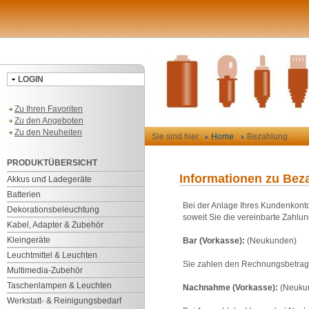
LOGIN
Zu Ihren Favoriten
Zu den Angeboten
Zu den Neuheiten
Sie sind hier:
Home
Bezahlung
PRODUKTÜBERSICHT
Informationen zu Bez
Akkus und Ladegeräte
Batterien
Bei der Anlage Ihres Kundenkonto
Dekorationsbeleuchtung
soweit Sie die vereinbarte Zahlu
Kabel, Adapter & Zubehör
Kleingeräte
Bar (Vorkasse):
(Neukunden)
Leuchtmittel & Leuchten
Sie zahlen den Rechnungsbetrag 
Multimedia-Zubehör
Taschenlampen & Leuchten
Nachnahme (Vorkasse):
(Neuku
Werkstatt- & Reinigungsbedarf