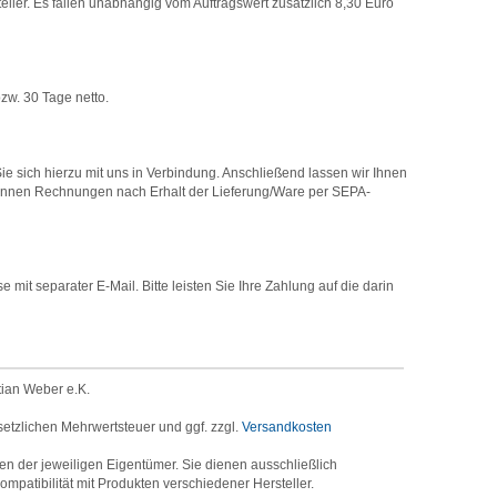
er. Es fallen unabhängig vom Auftragswert zusätzlich 8,30 Euro
zw. 30 Tage netto.
e sich hierzu mit uns in Verbindung. Anschließend lassen wir Ihnen
können Rechnungen nach Erhalt der Lieferung/Ware per SEPA-
it separater E-Mail. Bitte leisten Sie Ihre Zahlung auf die darin
tian Weber e.K.
setzlichen Mehrwertsteuer und ggf. zzgl.
Versandkosten
der jeweiligen Eigentümer. Sie dienen ausschließlich
mpatibilität mit Produkten verschiedener Hersteller.