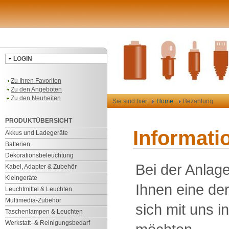
LOGIN
Zu Ihren Favoriten
Zu den Angeboten
Zu den Neuheiten
Sie sind hier:
Home
Bezahlung
PRODUKTÜBERSICHT
Informati
Akkus und Ladegeräte
Batterien
Dekorationsbeleuchtung
Bei der Anlag
Kabel, Adapter & Zubehör
Kleingeräte
Ihnen eine der
Leuchtmittel & Leuchten
Multimedia-Zubehör
sich mit uns i
Taschenlampen & Leuchten
Werkstatt- & Reinigungsbedarf