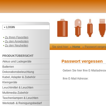
LOGIN
Zu Ihren Favoriten
Zu den Angeboten
Zu den Neuheiten
Sie sind hier:
Home
Passwort verge
PRODUKTÜBERSICHT
Passwort vergessen
Akkus und Ladegeräte
Batterien
Geben Sie hier Ihre E-Mailadress
Dekorationsbeleuchtung
Kabel, Adapter & Zubehör
Ihre E-Mail Adresse:
Kleingeräte
Leuchtmittel & Leuchten
Multimedia-Zubehör
Taschenlampen & Leuchten
Werkstatt- & Reinigungsbedarf