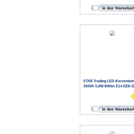
STAR Trading
LED-Kerzenla
3000K 5,9W 806lm E14 EEK:D
€
Produktdaten