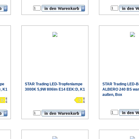
€
€
mpe
STAR Trading
LED-Tropfenlampe
STAR Trading
LED-
, K1
3000K 5,9W 806lm E14 EEK:D, K1
ALBERO 240 BS wa
außen, Box
€
blatt
Produktdatenblatt