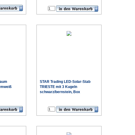
€
Produktdatenblatt
Baum
STAR Trading
LED-Solar-Stab
rmweiß
TRIESTE mit 3 Kugeln
schwarz/bernstein, Box
€
€