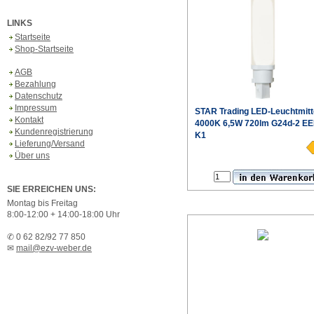
LINKS
Startseite
Shop-Startseite
AGB
Bezahlung
Datenschutz
Impressum
STAR Trading
LED-Leuchtmitt
Kontakt
4000K 6,5W 720lm G24d-2 EE
Kundenregistrierung
K1
Lieferung/Versand
€
Über uns
Produktdaten
SIE ERREICHEN UNS:
Montag bis Freitag
8:00-12:00 + 14:00-18:00 Uhr
✆ 0 62 82/92 77 850
✉
mail@ezv-weber.de