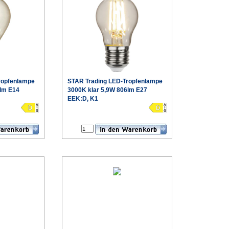
ropfenlampe
STAR Trading
LED-Tropfenlampe
6lm E14
3000K klar 5,9W 806lm E27
EEK:D, K1
€
€
roduktdatenblatt
Produktdatenblatt