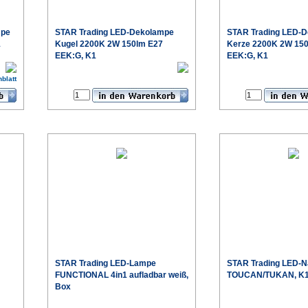
mpe
STAR Trading
LED-Dekolampe
STAR Trading
LED-D
1
Kugel 2200K 2W 150lm E27
Kerze 2200K 2W 15
EEK:G, K1
EEK:G, K1
€
€
blatt
Produktdatenblatt
P
STAR Trading
LED-Lampe
STAR Trading
LED-Na
FUNCTIONAL 4in1 aufladbar weiß,
TOUCAN/TUKAN, K
Box