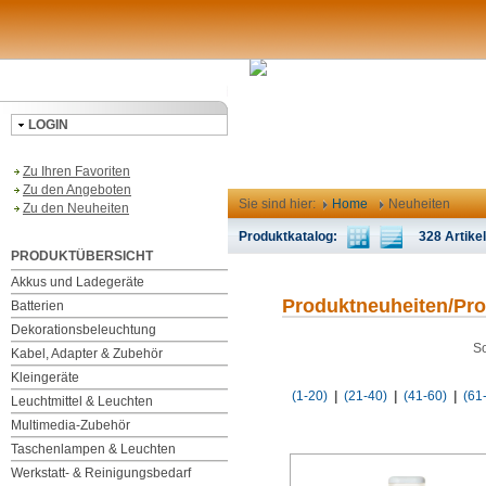
LOGIN
Zu Ihren Favoriten
Zu den Angeboten
Sie sind hier:
Home
Neuheiten
Zu den Neuheiten
Produktkatalog:
328 Artikel 
PRODUKTÜBERSICHT
Akkus und Ladegeräte
Produktneuheiten/Pr
Batterien
Dekorationsbeleuchtung
So
Kabel, Adapter & Zubehör
Kleingeräte
(1-20)
|
(21-40)
|
(41-60)
|
(61
Leuchtmittel & Leuchten
Multimedia-Zubehör
Taschenlampen & Leuchten
Werkstatt- & Reinigungsbedarf