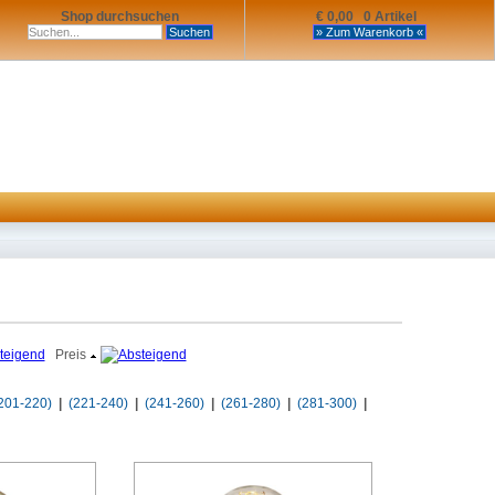
Shop durchsuchen
€ 0,00 0 Artikel
Preis
201-220)
|
(221-240)
|
(241-260)
|
(261-280)
|
(281-300)
|