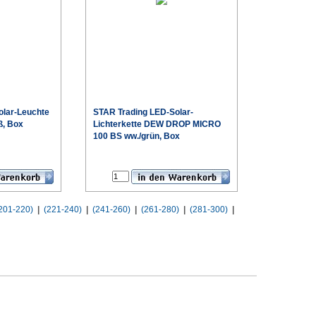
olar-Leuchte
STAR Trading
LED-Solar-
ß, Box
Lichterkette DEW DROP MICRO
100 BS ww./grün, Box
€
€
201-220)
|
(221-240)
|
(241-260)
|
(261-280)
|
(281-300)
|