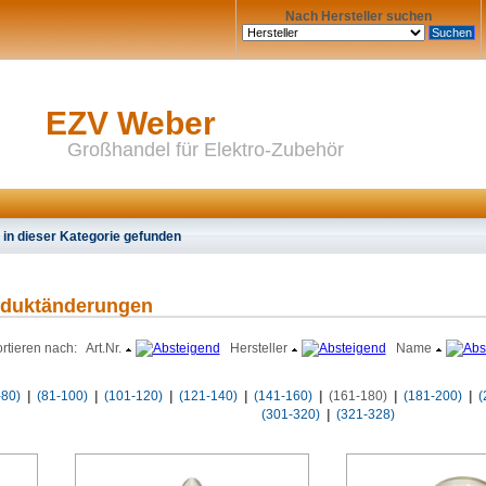
Nach Hersteller suchen
EZV Weber
Großhandel für Elektro-Zubehör
in dieser Kategorie gefunden
oduktänderungen
rtieren nach: Art.Nr.
Hersteller
Name
-80)
|
(81-100)
|
(101-120)
|
(121-140)
|
(141-160)
|
(161-180)
|
(181-200)
|
(
(301-320)
|
(321-328)