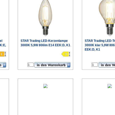
el
STAR Trading
LED-Kerzenlampe
STAR Trading
LED-T
K:E,
3000K 5,9W 806lm E14 EEK:D, K1
3000K klar 5,9W 80
EEK:D, K1
€
blatt
Produktdatenblatt
P