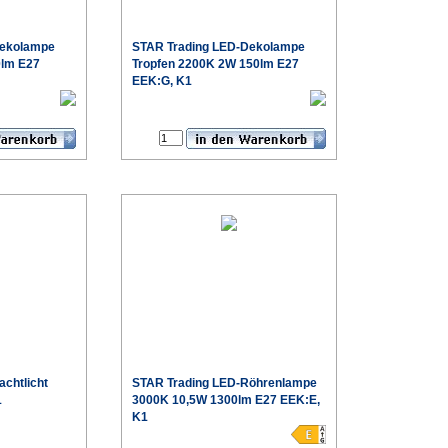
ekolampe
STAR Trading
LED-Dekolampe
0lm E27
Tropfen 2200K 2W 150lm E27
EEK:G, K1
€
€
roduktdatenblatt
Produktdatenblatt
chtlicht
STAR Trading
LED-Röhrenlampe
1
3000K 10,5W 1300lm E27 EEK:E,
K1
€