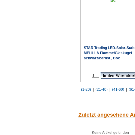
STAR Trading
LED-Solar-Stab
MELILLA Flamme/Glaskugel
schwarz/bernst., Box
(1-20)
|
(21-40)
|
(41-60)
|
(61
Zuletzt angesehene Ar
Keine Artikel gefunden