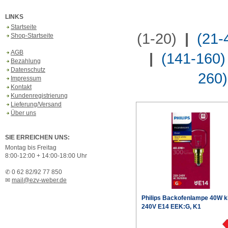
LINKS
Startseite
(1-20)
|
(21-
Shop-Startseite
AGB
|
(141-160)
Bezahlung
Datenschutz
260)
Impressum
Kontakt
Kundenregistrierung
Lieferung/Versand
Über uns
SIE ERREICHEN UNS:
Montag bis Freitag
8:00-12:00 + 14:00-18:00 Uhr
✆ 0 62 82/92 77 850
✉
mail@ezv-weber.de
Philips
Backofenlampe 40W k
240V E14 EEK:G, K1
€