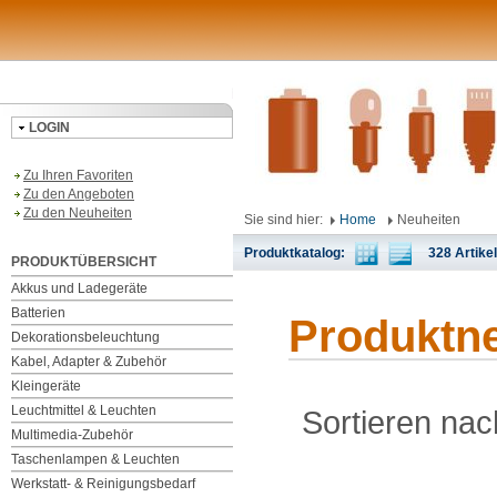
LOGIN
Zu Ihren Favoriten
Zu den Angeboten
Zu den Neuheiten
Sie sind hier:
Home
Neuheiten
Produktkatalog:
328 Artikel 
PRODUKTÜBERSICHT
Akkus und Ladegeräte
Batterien
Produktn
Dekorationsbeleuchtung
Kabel, Adapter & Zubehör
Kleingeräte
Leuchtmittel & Leuchten
Sortieren nac
Multimedia-Zubehör
Taschenlampen & Leuchten
Werkstatt- & Reinigungsbedarf