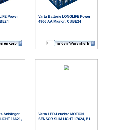
LIFE Power
Varta
Batterie LONGLIFE Power
UBE24
4906 AA/Mignon, CUBE24
€
€
ts-Anhänger
Varta
LED-Leuchte MOTION
IGHT 16621,
SENSOR SLIM LIGHT 17624, B1