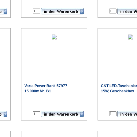
€
€
Varta
Power Bank 57977
C&T
LED-Taschenla
15.000mAh, B1
15W, Geschenkbox
€
€