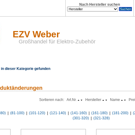
Nach Hersteller suchen
EZV Weber
Großhandel für Elektro-Zubehör
in dieser Kategorie gefunden
oduktänderungen
Sortieren nach: Art.Nr.
Hersteller
Name
Pre
-80)
|
(81-100)
|
(101-120)
|
(121-140)
|
(141-160)
|
(161-180)
|
(181-200)
|
(
(301-320)
|
(321-328)