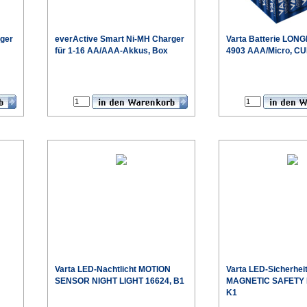
ger
everActive
Smart Ni-MH Charger
Varta
Batterie LONG
für 1-16 AA/AAA-Akkus, Box
4903 AAA/Micro, C
€
€
Varta
LED-Nachtlicht MOTION
Varta
LED-Sicherhei
SENSOR NIGHT LIGHT 16624, B1
MAGNETIC SAFETY L
K1