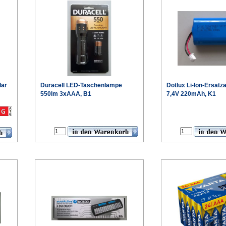
lar
Duracell
LED-Taschenlampe
Dotlux
Li-Ion-Ersat
550lm 3xAAA, B1
7,4V 220mAh, K1
€
blatt