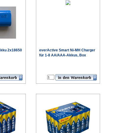
zakku 2x18650
everActive
Smart Ni-MH Charger
für 1-8 AA/AAA-Akkus, Box
€
€