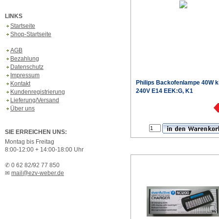
LINKS
Startseite
Shop-Startseite
AGB
Bezahlung
Datenschutz
Impressum
Philips
Backofenlampe 40W k
Kontakt
240V E14 EEK:G, K1
Kundenregistrierung
Lieferung/Versand
€
Über uns
Produktdaten
SIE ERREICHEN UNS:
Montag bis Freitag
8:00-12:00 + 14:00-18:00 Uhr
✆ 0 62 82/92 77 850
✉
mail@ezv-weber.de