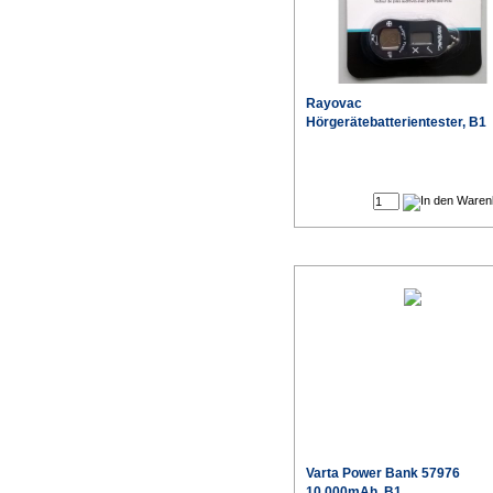
Rayovac
Hörgerätebatterientester, B1
Varta
Power Bank 57976
10.000mAh, B1