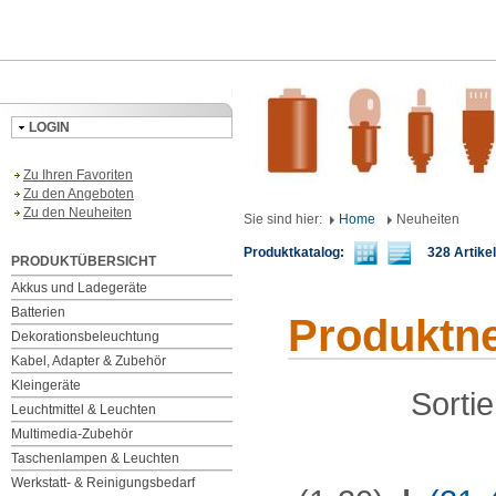
LOGIN
Zu Ihren Favoriten
Zu den Angeboten
Zu den Neuheiten
Sie sind hier:
Home
Neuheiten
Produktkatalog:
328 Artikel 
PRODUKTÜBERSICHT
Akkus und Ladegeräte
Batterien
Produktn
Dekorationsbeleuchtung
Kabel, Adapter & Zubehör
Kleingeräte
Sorti
Leuchtmittel & Leuchten
Multimedia-Zubehör
Taschenlampen & Leuchten
Werkstatt- & Reinigungsbedarf