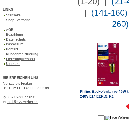
(1-20)
|
(21-
LINKS
|
(141-160)
Startseite
Shop-Startseite
260)
AGB
Bezahlung
Datenschutz
Impressum
Kontakt
Kundenregistrierung
Lieferung/Versand
Über uns
SIE ERREICHEN UNS:
Montag bis Freitag
8:00-12:00 + 14:00-18:00 Uhr
Philips
Backofenlampe 40W k
240V E14 EEK:G, K1
✆ 0 62 82/92 77 850
✉
mail@ezv-weber.de
€
Produktdaten