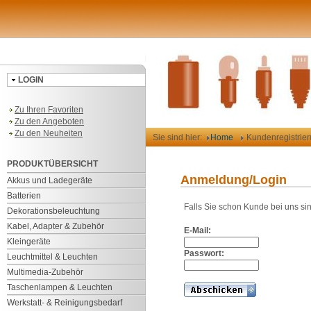
LOGIN
Zu Ihren Favoriten
Zu den Angeboten
Zu den Neuheiten
Sie sind hier:
Home
Kundenregistrie
PRODUKTÜBERSICHT
Anmeldung/Login
Akkus und Ladegeräte
Batterien
Falls Sie schon Kunde bei uns si
Dekorationsbeleuchtung
Kabel, Adapter & Zubehör
E-Mail:
Kleingeräte
Passwort:
Leuchtmittel & Leuchten
Multimedia-Zubehör
Taschenlampen & Leuchten
Werkstatt- & Reinigungsbedarf