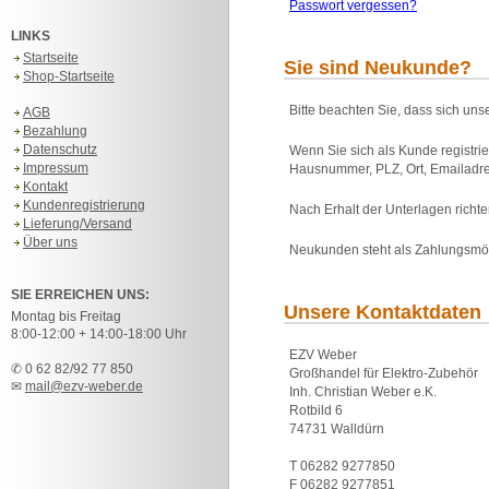
Passwort vergessen?
LINKS
Startseite
Sie sind Neukunde?
Shop-Startseite
Bitte beachten Sie, dass sich uns
AGB
Bezahlung
Datenschutz
Wenn Sie sich als Kunde registri
Impressum
Hausnummer, PLZ, Ort, Emailadre
Kontakt
Kundenregistrierung
Nach Erhalt der Unterlagen rich
Lieferung/Versand
Über uns
Neukunden steht als Zahlungsmö
SIE ERREICHEN UNS:
Unsere Kontaktdaten
Montag bis Freitag
8:00-12:00 + 14:00-18:00 Uhr
EZV Weber
✆ 0 62 82/92 77 850
Großhandel für Elektro-Zubehör
✉
mail@ezv-weber.de
Inh. Christian Weber e.K.
Rotbild 6
74731 Walldürn
T 06282 9277850
F 06282 9277851