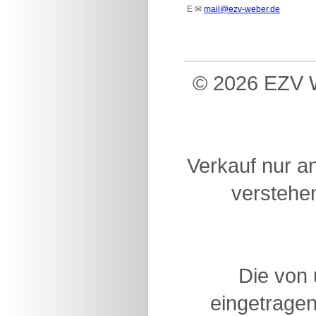
E
✉
mail@ezv-weber.de
© 2026 EZV W
Verkauf nur a
verstehen
Die von
eingetragen