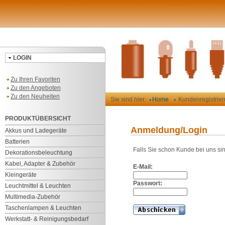
LOGIN
Zu Ihren Favoriten
Zu den Angeboten
Zu den Neuheiten
Sie sind hier:
Home
Kundenregistrie
PRODUKTÜBERSICHT
Anmeldung/Login
Akkus und Ladegeräte
Batterien
Falls Sie schon Kunde bei uns si
Dekorationsbeleuchtung
Kabel, Adapter & Zubehör
E-Mail:
Kleingeräte
Passwort:
Leuchtmittel & Leuchten
Multimedia-Zubehör
Taschenlampen & Leuchten
Werkstatt- & Reinigungsbedarf