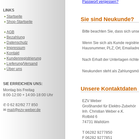
Passwort vergessen?
LINKS
Startseite
Sie sind Neukunde?
Shop-Startseite
Bitte beachten Sie, dass sich uns
AGB
Bezahlung
Datenschutz
Wenn Sie sich als Kunde registri
Impressum
Hausnummer, PLZ, Ort, Emailadre
Kontakt
Kundenregistrierung
Nach Erhalt der Unterlagen rich
Lieferung/Versand
Über uns
Neukunden steht als Zahlungsmö
SIE ERREICHEN UNS:
Unsere Kontaktdaten
Montag bis Freitag
8:00-12:00 + 14:00-18:00 Uhr
EZV Weber
✆ 0 62 82/92 77 850
Großhandel für Elektro-Zubehör
✉
mail@ezv-weber.de
Inh. Christian Weber e.K.
Rotbild 6
74731 Walldürn
T 06282 9277850
F 06282 9277851