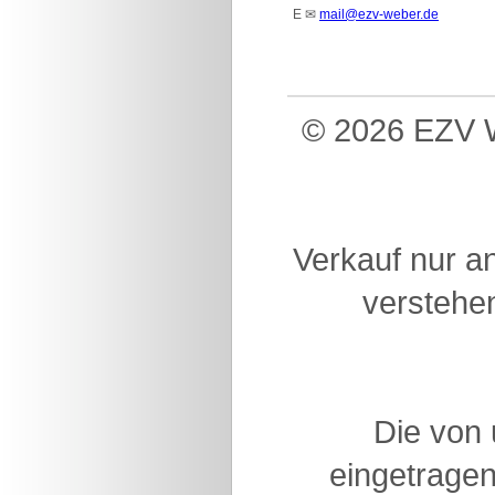
E
✉
mail@ezv-weber.de
© 2026 EZV W
Verkauf nur a
verstehen
Die von
eingetragen