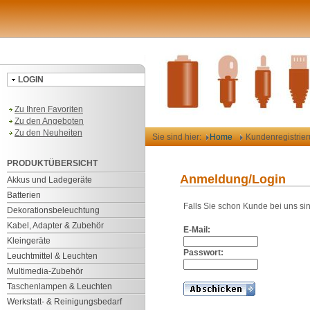
LOGIN
Zu Ihren Favoriten
Zu den Angeboten
Zu den Neuheiten
Sie sind hier:
Home
Kundenregistrie
PRODUKTÜBERSICHT
Anmeldung/Login
Akkus und Ladegeräte
Batterien
Falls Sie schon Kunde bei uns si
Dekorationsbeleuchtung
Kabel, Adapter & Zubehör
E-Mail:
Kleingeräte
Passwort:
Leuchtmittel & Leuchten
Multimedia-Zubehör
Taschenlampen & Leuchten
Werkstatt- & Reinigungsbedarf