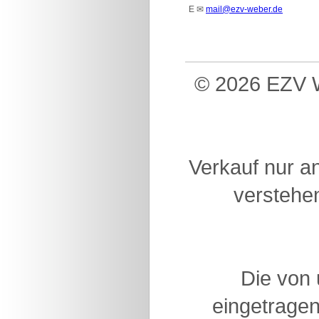
E
✉
mail@ezv-weber.de
© 2026 EZV W
Verkauf nur a
verstehen
Die von
eingetragen