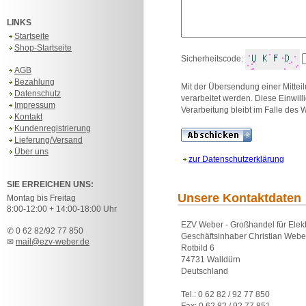
LINKS
Startseite
Shop-Startseite
Sicherheitscode:
AGB
Bezahlung
Mit der Übersendung einer Mittei
Datenschutz
verarbeitet werden. Diese Einwill
Impressum
Verarbeitung bleibt im Falle des 
Kontakt
Kundenregistrierung
Lieferung/Versand
Über uns
zur Datenschutzerklärung
SIE ERREICHEN UNS:
Unsere Kontaktdaten
Montag bis Freitag
8:00-12:00 + 14:00-18:00 Uhr
EZV Weber - Großhandel für Elek
✆ 0 62 82/92 77 850
Geschäftsinhaber Christian Weber
✉
mail@ezv-weber.de
Rotbild 6
74731 Walldürn
Deutschland
Tel.: 0 62 82 / 92 77 850