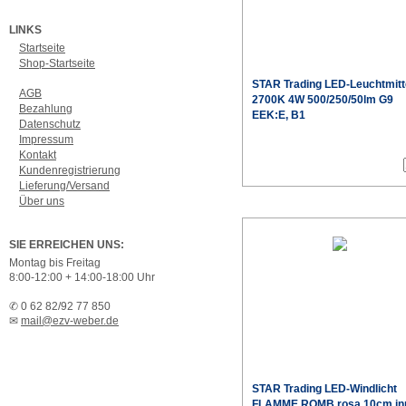
LINKS
Startseite
Shop-Startseite
STAR Trading LED-Leuchtmitt
AGB
2700K 4W 500/250/50lm G9
Bezahlung
EEK:E, B1
Datenschutz
Impressum
Produktdaten
Kontakt
Kundenregistrierung
Lieferung/Versand
Über uns
SIE ERREICHEN UNS:
Montag bis Freitag
8:00-12:00 + 14:00-18:00 Uhr
✆ 0 62 82/92 77 850
✉
mail@ezv-weber.de
STAR Trading LED-Windlicht
FLAMME ROMB rosa 10cm in