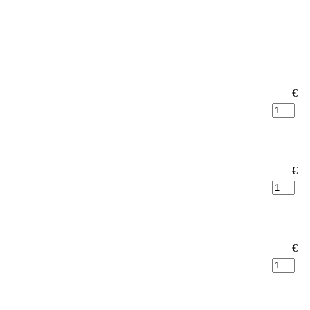
€
€
€