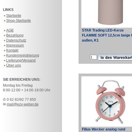
LINKS
Startseite
Shop-Startseite
AGB
STAR Trading LED-Kerze
Bezahlung
FLAMME SOFT 12,5cm beige f
Datenschutz
außen, K1
Impressum
Kontakt
Kundenregistrierung
Lieferung/Versand
Über uns
SIE ERREICHEN UNS:
Montag bis Freitag
8:00-12:00 + 14:00-18:00 Uhr
✆ 0 62 82/92 77 850
✉
mail@ezv-weber.de
Filius Wecker analog rund