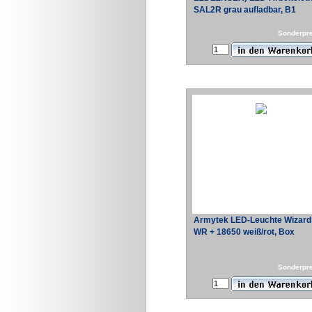
SAL2R grau aufladbar, B1
Sonderpr
Armytek LED-Leuchte Wizard
WR + 18650 weiß/rot, Box
Sonderpr