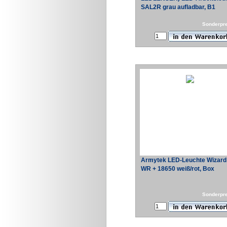
SAL2R grau aufladbar, B1
Sonderpr
Armytek LED-Leuchte Wizard
WR + 18650 weiß/rot, Box
Sonderpr