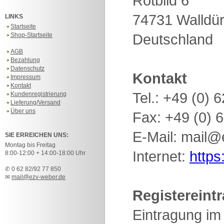
Rotbild 6
74731 Walldü
LINKS
Startseite
Deutschland
Shop-Startseite
AGB
Bezahlung
Datenschutz
Kontakt
Impressum
Kontakt
Tel.: +49 (0) 
Kundenregistrierung
Lieferung/Versand
Über uns
Fax: +49 (0) 
E-Mail: mail
@e
SIE ERREICHEN UNS:
Montag bis Freitag
Internet:
https
8:00-12:00 + 14:00-18:00 Uhr
✆ 0 62 82/92 77 850
✉
mail@ezv-weber.de
Registereint
Eintragung im