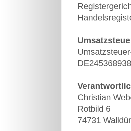
Registergeric
Handelsregis
Umsatzsteue
Umsatzsteuer
DE24536893
Verantwortlic
Christian Web
Rotbild 6
74731 Walldü