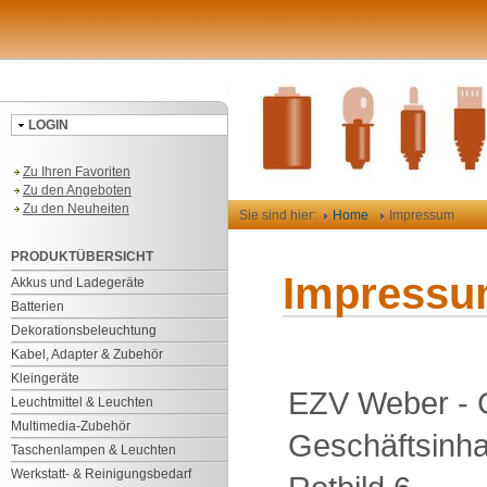
LOGIN
Zu Ihren Favoriten
Zu den Angeboten
Zu den Neuheiten
Sie sind hier:
Home
Impressum
PRODUKTÜBERSICHT
Impress
Akkus und Ladegeräte
Batterien
Dekorationsbeleuchtung
Kabel, Adapter & Zubehör
Kleingeräte
EZV Weber - G
Leuchtmittel & Leuchten
Multimedia-Zubehör
Geschäftsinha
Taschenlampen & Leuchten
Werkstatt- & Reinigungsbedarf