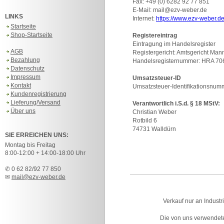
Fax: +49 (0) 6282 92 77 851
E-Mail: mail
@ezv-weber.de
LINKS
Internet:
https://www.ezv-weber.d
Startseite
Shop-Startseite
Registereintrag
Eintragung im Handelsregister
AGB
Registergericht: Amtsgericht Ma
Bezahlung
Handelsregisternummer: HRA 70
Datenschutz
Impressum
Umsatzsteuer-ID
Kontakt
Umsatzsteuer-Identifikationsnu
Kundenregistrierung
Lieferung/Versand
Verantwortlich i.S.d. § 18 MStV:
Über uns
Christian Weber
Rotbild 6
74731 Walldürn
SIE ERREICHEN UNS:
Montag bis Freitag
8:00-12:00 + 14:00-18:00 Uhr
✆ 0 62 82/92 77 850
✉
mail@ezv-weber.de
Verkauf nur an Industr
Die von uns verwendet