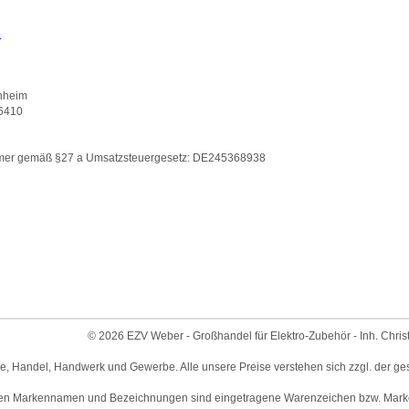
e
nnheim
6410
mmer gemäß §27 a Umsatzsteuergesetz: DE245368938
© 2026 EZV Weber - Großhandel für Elektro-Zubehör - Inh. Chris
ie, Handel, Handwerk und Gewerbe. Alle unsere Preise verstehen sich zzgl. der ge
en Markennamen und Bezeichnungen sind eingetragene Warenzeichen bzw. Marken 