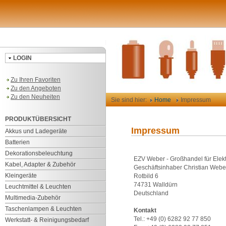
LOGIN
Zu Ihren Favoriten
Zu den Angeboten
Zu den Neuheiten
Sie sind hier:
Home
Impressum
PRODUKTÜBERSICHT
Impressum
Akkus und Ladegeräte
Batterien
Dekorationsbeleuchtung
EZV Weber - Großhandel für Elek
Kabel, Adapter & Zubehör
Geschäftsinhaber Christian Weber
Kleingeräte
Rotbild 6
74731 Walldürn
Leuchtmittel & Leuchten
Deutschland
Multimedia-Zubehör
Taschenlampen & Leuchten
Kontakt
Tel.: +49 (0) 6282 92 77 850
Werkstatt- & Reinigungsbedarf