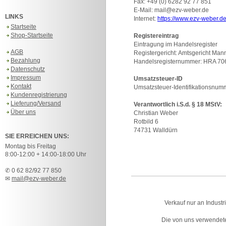
Fax: +49 (0) 6282 92 77 851
E-Mail: mail
@ezv-weber.de
LINKS
Internet:
https://www.ezv-weber.d
Startseite
Shop-Startseite
Registereintrag
Eintragung im Handelsregister
AGB
Registergericht: Amtsgericht Ma
Bezahlung
Handelsregisternummer: HRA 70
Datenschutz
Impressum
Umsatzsteuer-ID
Kontakt
Umsatzsteuer-Identifikationsnu
Kundenregistrierung
Lieferung/Versand
Verantwortlich i.S.d. § 18 MStV:
Über uns
Christian Weber
Rotbild 6
74731 Walldürn
SIE ERREICHEN UNS:
Montag bis Freitag
8:00-12:00 + 14:00-18:00 Uhr
✆ 0 62 82/92 77 850
✉
mail@ezv-weber.de
Verkauf nur an Industr
Die von uns verwendet