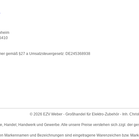
e
nnheim
6410
mmer gemäß §27 a Umsatzsteuergesetz: DE245368938
© 2026 EZV Weber - Großhandel für Elektro-Zubehör - Inh. Chris
ie, Handel, Handwerk und Gewerbe. Alle unsere Preise verstehen sich zzgl. der ge
en Markennamen und Bezeichnungen sind eingetragene Warenzeichen bzw. Marken 