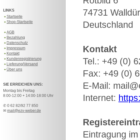
Rotbild 6
74731 Walldü
LINKS
Startseite
Deutschland
Shop-Startseite
AGB
Bezahlung
Datenschutz
Kontakt
Impressum
Kontakt
Tel.: +49 (0) 
Kundenregistrierung
Lieferung/Versand
Über uns
Fax: +49 (0) 
E-Mail: mail
@e
SIE ERREICHEN UNS:
Montag bis Freitag
Internet:
https
8:00-12:00 + 14:00-18:00 Uhr
✆ 0 62 82/92 77 850
✉
mail@ezv-weber.de
Registereint
Eintragung im