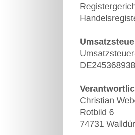
Registergeric
Handelsregis
Umsatzsteue
Umsatzsteuer
DE24536893
Verantwortlic
Christian Web
Rotbild 6
74731 Walldü