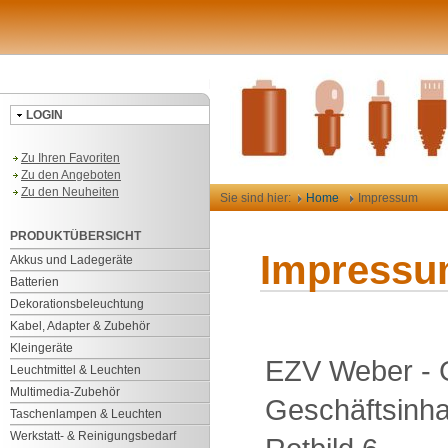
LOGIN
Zu Ihren Favoriten
Zu den Angeboten
Zu den Neuheiten
Sie sind hier:
Home
Impressum
PRODUKTÜBERSICHT
Impress
Akkus und Ladegeräte
Batterien
Dekorationsbeleuchtung
Kabel, Adapter & Zubehör
Kleingeräte
EZV Weber - G
Leuchtmittel & Leuchten
Multimedia-Zubehör
Geschäftsinha
Taschenlampen & Leuchten
Werkstatt- & Reinigungsbedarf