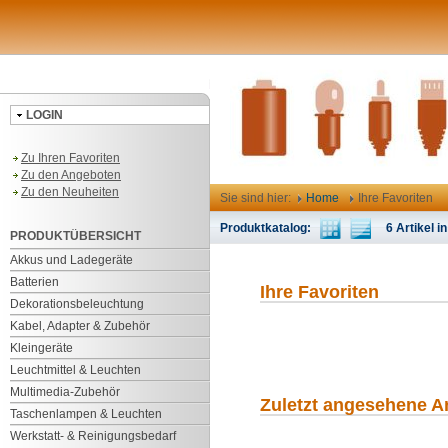
LOGIN
Zu Ihren Favoriten
Zu den Angeboten
Zu den Neuheiten
Sie sind hier:
Home
Ihre Favoriten
Produktkatalog:
6 Artikel in
PRODUKTÜBERSICHT
Akkus und Ladegeräte
Batterien
Ihre Favoriten
Dekorationsbeleuchtung
Kabel, Adapter & Zubehör
Kleingeräte
Leuchtmittel & Leuchten
Multimedia-Zubehör
Zuletzt angesehene Ar
Taschenlampen & Leuchten
Werkstatt- & Reinigungsbedarf