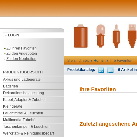
LOGIN
Zu Ihren Favoriten
Zu den Angeboten
Zu den Neuheiten
Sie sind hier:
Home
Ihre Favoriten
Produktkatalog:
6 Artikel in
PRODUKTÜBERSICHT
Akkus und Ladegeräte
Batterien
Ihre Favoriten
Dekorationsbeleuchtung
Kabel, Adapter & Zubehör
Kleingeräte
Leuchtmittel & Leuchten
Multimedia-Zubehör
Zuletzt angesehene Ar
Taschenlampen & Leuchten
Werkstatt- & Reinigungsbedarf