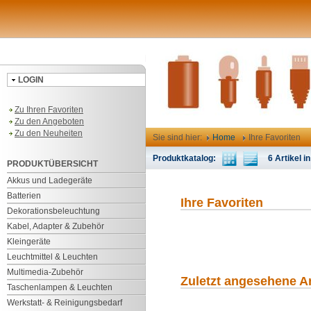
LOGIN
Zu Ihren Favoriten
Zu den Angeboten
Zu den Neuheiten
Sie sind hier:
Home
Ihre Favoriten
Produktkatalog:
6 Artikel in
PRODUKTÜBERSICHT
Akkus und Ladegeräte
Batterien
Ihre Favoriten
Dekorationsbeleuchtung
Kabel, Adapter & Zubehör
Kleingeräte
Leuchtmittel & Leuchten
Multimedia-Zubehör
Zuletzt angesehene Ar
Taschenlampen & Leuchten
Werkstatt- & Reinigungsbedarf