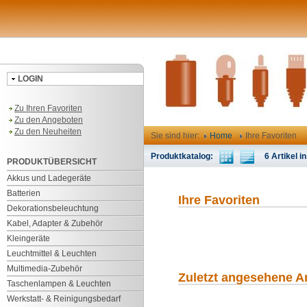
LOGIN
Zu Ihren Favoriten
Zu den Angeboten
Zu den Neuheiten
Sie sind hier:
Home
Ihre Favoriten
Produktkatalog:
6 Artikel in
PRODUKTÜBERSICHT
Akkus und Ladegeräte
Batterien
Ihre Favoriten
Dekorationsbeleuchtung
Kabel, Adapter & Zubehör
Kleingeräte
Leuchtmittel & Leuchten
Multimedia-Zubehör
Zuletzt angesehene Ar
Taschenlampen & Leuchten
Werkstatt- & Reinigungsbedarf