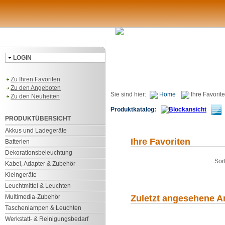
LOGIN
Zu Ihren Favoriten
Zu den Angeboten
Sie sind hier:
Home
Ihre Favorit
Zu den Neuheiten
Produktkatalog:
6
PRODUKTÜBERSICHT
Akkus und Ladegeräte
Ihre Favoriten
Batterien
Dekorationsbeleuchtung
Sor
Kabel, Adapter & Zubehör
Kleingeräte
Leuchtmittel & Leuchten
Multimedia-Zubehör
Zuletzt angesehene Ar
Taschenlampen & Leuchten
Werkstatt- & Reinigungsbedarf