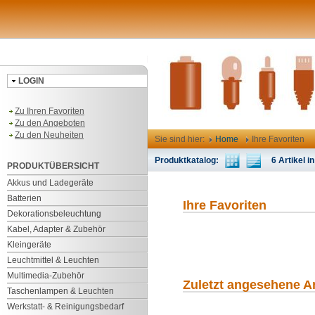
LOGIN
Zu Ihren Favoriten
Zu den Angeboten
Zu den Neuheiten
Sie sind hier:
Home
Ihre Favoriten
Produktkatalog:
6 Artikel in
PRODUKTÜBERSICHT
Akkus und Ladegeräte
Batterien
Ihre Favoriten
Dekorationsbeleuchtung
Kabel, Adapter & Zubehör
Kleingeräte
Leuchtmittel & Leuchten
Multimedia-Zubehör
Zuletzt angesehene Ar
Taschenlampen & Leuchten
Werkstatt- & Reinigungsbedarf