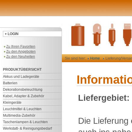
LOGIN
Zu Ihren Favoriten
Zu den Angeboten
Zu den Neuheiten
Sie sind hier:
Home
Lieferung/Versa
PRODUKTÜBERSICHT
Informati
Akkus und Ladegeräte
Batterien
Dekorationsbeleuchtung
Liefergebiet:
Kabel, Adapter & Zubehör
Kleingeräte
Leuchtmittel & Leuchten
Multimedia-Zubehör
Die Lieferung
Taschenlampen & Leuchten
Werkstatt- & Reinigungsbedarf