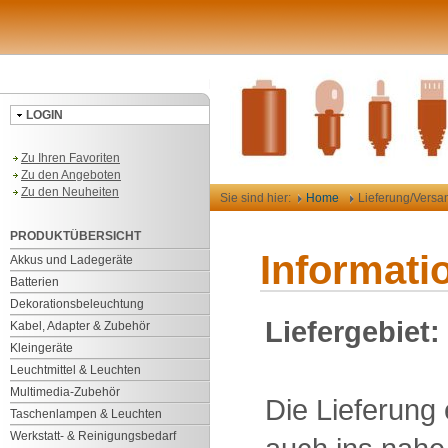
LOGIN
Zu Ihren Favoriten
Zu den Angeboten
Zu den Neuheiten
Sie sind hier:
Home
Lieferung/Versa
PRODUKTÜBERSICHT
Informati
Akkus und Ladegeräte
Batterien
Dekorationsbeleuchtung
Liefergebiet:
Kabel, Adapter & Zubehör
Kleingeräte
Leuchtmittel & Leuchten
Multimedia-Zubehör
Die Lieferung
Taschenlampen & Leuchten
Werkstatt- & Reinigungsbedarf