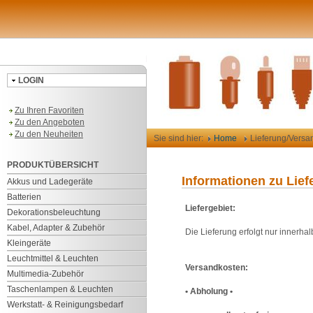
LOGIN
Zu Ihren Favoriten
Zu den Angeboten
Zu den Neuheiten
Sie sind hier:
Home
Lieferung/Versa
PRODUKTÜBERSICHT
Informationen zu Lie
Akkus und Ladegeräte
Batterien
Liefergebiet:
Dekorationsbeleuchtung
Kabel, Adapter & Zubehör
Die Lieferung erfolgt nur innerh
Kleingeräte
Leuchtmittel & Leuchten
Versandkosten:
Multimedia-Zubehör
Taschenlampen & Leuchten
• Abholung •
Werkstatt- & Reinigungsbedarf