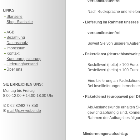
versandkostenfrei
LINKS
Nach Rücksprache und telefonis
Startseite
Shop-Startseite
• Lieferung im Rahmen unseres
AGB
versandkostenfrei
Bezahlung
Datenschutz
Soweit Sie von unserem Außendie
Impressum
Kontakt
• Paketdienst (deutschlandweit 
Kundenregistrierung
Lieferung/Versand
Bestellwert (netto) ≥ 100 Euro:
Über uns
Bestellwert (netto) < 100 Euro:
Eine Lieferung an Packstationen 
SIE ERREICHEN UNS:
Bei Insellieferungen berechnen w
Montag bis Freitag
8:00-12:00 + 14:00-18:00 Uhr
• Paketdienst (europaweit per D
✆ 0 62 82/92 77 850
Als Auslandskunde erhalten Sie 
✉
mail@ezv-weber.de
gewichtsabhängig sind, können d
Rahmen der Auftragsbestätigung m
Mindermengenaufschlag: