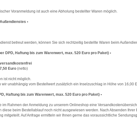
cher Voranmeldung ist auch eine Abholung bestellter Waren möglich.
 Außendienstes •
nst betreut werden, können Sie sich rechtzeitig bestellte Waren beim Außendien
per DPD, Haftung bis zum Warenwert, max. 520 Euro pro Paket) •
versandkostenfrei
7,50 Euro
(netto)
ist nicht möglich.
ir unabhängig vom Bestellwert zusätzlich ein Inselzuschlag in Höhe von 16,00 Eu
PD, Haftung bis zum Warenwert, max. 520 Euro pro Paket) •
im Rahmen der Anmeldung zu unserem Onlineshop eine Versandkostenübersicht fü
iese beim Bestellablauf noch nicht ausgewiesen werden. Nach Absenden Ihrer B
itgeteilt. Auf Anfrage ermitteln wir Ihnen gerne das voraussichtliche Sendungsg