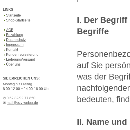
LINKS
Startseite
I. Der Begri
Shop-Startseite
Begriffe
AGB
Bezahlung
Datenschutz
Impressum
Kontakt
Personenbezog
Kundenregistrierung
Lieferung/Versand
auf Sie persö
Über uns
was der Begri
SIE ERREICHEN UNS:
Montag bis Freitag
nachfolgenden
8:00-12:00 + 14:00-18:00 Uhr
bedeuten, fin
✆ 0 62 82/92 77 850
✉
mail@ezv-weber.de
II. Name und