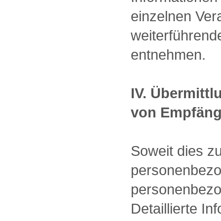
einzelnen Ve
weiterführend
entnehmen.
IV. Übermitt
von Empfäng
Soweit dies z
personenbezoge
personenbezog
Detaillierte 