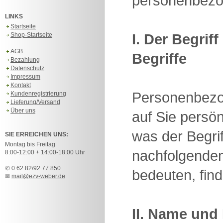
personenbezo
LINKS
Startseite
I. Der Begri
Shop-Startseite
AGB
Begriffe
Bezahlung
Datenschutz
Impressum
Kontakt
Personenbezog
Kundenregistrierung
Lieferung/Versand
Über uns
auf Sie persö
was der Begri
SIE ERREICHEN UNS:
Montag bis Freitag
nachfolgenden
8:00-12:00 + 14:00-18:00 Uhr
✆ 0 62 82/92 77 850
bedeuten, fin
✉
mail@ezv-weber.de
II. Name und