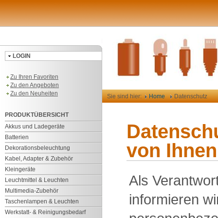
LOGIN
Zu Ihren Favoriten
Zu den Angeboten
Zu den Neuheiten
Sie sind hier:
Home
Datenschutz
PRODUKTÜBERSICHT
Datenschu
Akkus und Ladegeräte
Batterien
von Ihnen
Dekorationsbeleuchtung
Kabel, Adapter & Zubehör
Kleingeräte
Als Verantwor
Leuchtmittel & Leuchten
Multimedia-Zubehör
informieren wi
Taschenlampen & Leuchten
Werkstatt- & Reinigungsbedarf