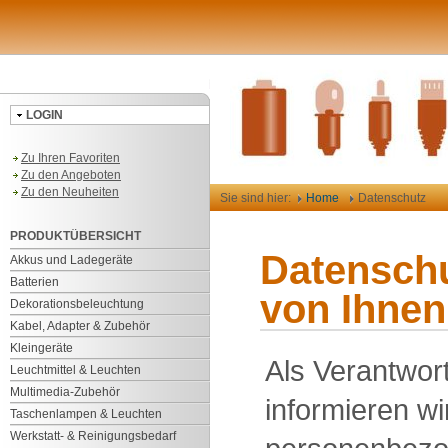
LOGIN
Zu Ihren Favoriten
Zu den Angeboten
Zu den Neuheiten
Sie sind hier:
Home
Datenschutz
PRODUKTÜBERSICHT
Datenschu
Akkus und Ladegeräte
Batterien
von Ihnen
Dekorationsbeleuchtung
Kabel, Adapter & Zubehör
Kleingeräte
Als Verantwor
Leuchtmittel & Leuchten
Multimedia-Zubehör
informieren wi
Taschenlampen & Leuchten
Werkstatt- & Reinigungsbedarf