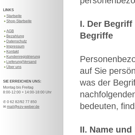
personenbezo
LINKS
Startseite
I. Der Begri
Shop-Startseite
AGB
Begriffe
Bezahlung
Datenschutz
Impressum
Kontakt
Personenbezog
Kundenregistrierung
Lieferung/Versand
Über uns
auf Sie persö
was der Begri
SIE ERREICHEN UNS:
Montag bis Freitag
nachfolgenden
8:00-12:00 + 14:00-18:00 Uhr
✆ 0 62 82/92 77 850
bedeuten, fin
✉
mail@ezv-weber.de
II. Name und