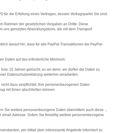
für die Erfüllung eines Vertrages, dessen Vertragspartei Sie sind.
en im Rahmen der gesetzlichen Vorgaben an Dritte. Diese
von uns genutzten Abwicklungstools, die mit dem Transport
lich darauf hin, dass für alle PayPal-Transaktionen die PayPal-
ten Daten auf das erforderliche Minimum.
zw. 10 Jahren gelöscht, es sei denn, wir dürfen die Daten zu
er Datenschutzerklärung weiterhin verarbeiten.
nd nicht dazu verpflichtet, Ihre personenbezogenen Daten
trag mit Ihnen abschließen können.
fern Sie weitere personenbezogene Daten übermitteln auch diese -,
er email-Adresse. Sofern Sie freiwillig weitere personenbezogene
inverstanden, per eMail über interessante Angebote informiert zu