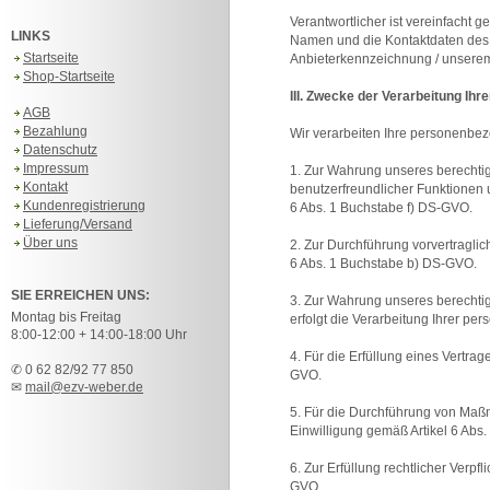
Verantwortlicher ist vereinfacht
LINKS
Namen und die Kontaktdaten des V
Startseite
Anbieterkennzeichnung / unser
Shop-Startseite
III. Zwecke der Verarbeitung Ih
AGB
Bezahlung
Wir verarbeiten Ihre personenbe
Datenschutz
Impressum
1. Zur Wahrung unseres berechtig
Kontakt
benutzerfreundlicher Funktionen u
Kundenregistrierung
6 Abs. 1 Buchstabe f) DS-GVO.
Lieferung/Versand
Über uns
2. Zur Durchführung vorvertragli
6 Abs. 1 Buchstabe b) DS-GVO.
SIE ERREICHEN UNS:
3. Zur Wahrung unseres berechtig
Montag bis Freitag
erfolgt die Verarbeitung Ihrer p
8:00-12:00 + 14:00-18:00 Uhr
4. Für die Erfüllung eines Vertra
✆ 0 62 82/92 77 850
GVO.
✉
mail@ezv-weber.de
5. Für die Durchführung von Maß
Einwilligung gemäß Artikel 6 Abs
6. Zur Erfüllung rechtlicher Verp
GVO.