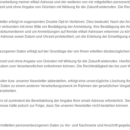
 Verarbeitung meiner eMail-Adresse und der weiteren von mir mitgeteilten perso
zeit und ohne Angabe von Gründen mit Wirkung für die Zukunft widerrufen. Die Rech
tter erfolgt im sogenannten Double-Opt-In-Verfahren. Dies bedeutet: Nach der Anm
erbunden mit einer Bitte um Bestätigung der Anmeldung. Ihre Bestätigung der Anmel
 dokumentieren und um Anmeldungen auf fremde eMail-Adressen erkennen zu k
Adresse sowie Datum und Uhrzeit protokolliert, um die Erteilung der Einwilligun
ezogenen Daten erfolgt auf der Grundlage der von Ihnen erteilten diesbezüglichen
erzeit und ohne Angabe von Gründen mit Wirkung für die Zukunft widerrufen. Hierfü
ben zum Verantwortlichen entnehmen können. Die Rechtmäßigkeit der bis zum Wide
rufen bzw. unseren Newsletter abbestellen, erfolgt eine unverzügliche Löschung Ih
die Daten zu einem anderen Verarbeitungszweck im Rahmen der gesetzlichen Vorga
erarbeiten.
ist zumindest die Bereitstellung der Angabe Ihrer email-Adresse erforderlich. Sie s
dresse hätte jedoch zur Folge, dass Sie unseren Newsletter nicht bestellen können.
bermittelten personenbezogenen Daten zu Vor- und Nachname und Anschrift gegebe