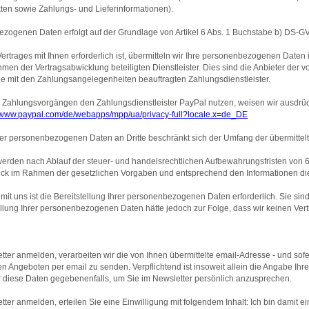
en sowie Zahlungs- und Lieferinformationen).
zogenen Daten erfolgt auf der Grundlage von Artikel 6 Abs. 1 Buchstabe b) DS-GVO 
 Vertrages mit Ihnen erforderlich ist, übermitteln wir Ihre personenbezogenen Dat
hmen der Vertragsabwicklung beteiligten Dienstleister. Dies sind die Anbieter der 
e mit den Zahlungsangelegenheiten beauftragten Zahlungsdienstleister.
n Zahlungsvorgängen den Zahlungsdienstleister PayPal nutzen, weisen wir ausdrück
//www.paypal.com/de/webapps/mpp/ua/privacy-full?locale.x=de_DE
hrer personenbezogenen Daten an Dritte beschränkt sich der Umfang der übermittel
den nach Ablauf der steuer- und handelsrechtlichen Aufbewahrungsfristen von 6 b
k im Rahmen der gesetzlichen Vorgaben und entsprechend den Informationen dies
mit uns ist die Bereitstellung Ihrer personenbezogenen Daten erforderlich. Sie si
tellung Ihrer personenbezogenen Daten hätte jedoch zur Folge, dass wir keinen Ver
tter anmelden, verarbeiten wir die von Ihnen übermittelte email-Adresse - und so
 Angeboten per email zu senden. Verpflichtend ist insoweit allein die Angabe Ihr
ir diese Daten gegebenenfalls, um Sie im Newsletter persönlich anzusprechen.
ter anmelden, erteilen Sie eine Einwilligung mit folgendem Inhalt: Ich bin damit e