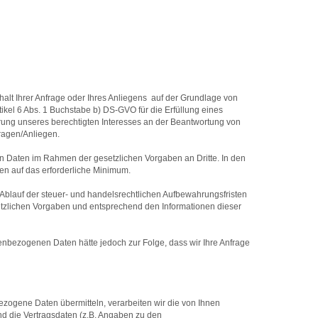
alt Ihrer Anfrage oder Ihres Anliegens  auf der Grundlage von
kel 6 Abs. 1 Buchstabe b) DS-GVO für die Erfüllung eines
hrung unseres berechtigten Interesses an der Beantwortung von
ragen/Anliegen.
enen Daten im Rahmen der gesetzlichen Vorgaben an Dritte. In den
en auf das erforderliche Minimum.
 Ablauf der steuer- und handelsrechtlichen Aufbewahrungsfristen
etzlichen Vorgaben und entsprechend den Informationen dieser
onenbezogenen Daten hätte jedoch zur Folge, dass wir Ihre Anfrage
ogene Daten übermitteln, verarbeiten wir die von Ihnen
und die Vertragsdaten (z.B. Angaben zu den