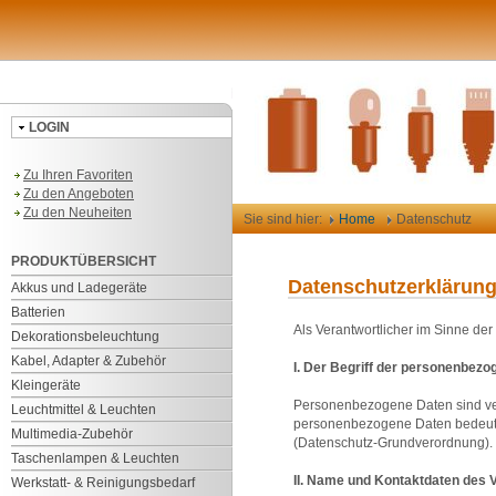
LOGIN
Zu Ihren Favoriten
Zu den Angeboten
Zu den Neuheiten
Sie sind hier:
Home
Datenschutz
PRODUKTÜBERSICHT
Datenschutzerklärung 
Akkus und Ladegeräte
Batterien
Als Verantwortlicher im Sinne de
Dekorationsbeleuchtung
Kabel, Adapter & Zubehör
I. Der Begriff der personenbezo
Kleingeräte
Personenbezogene Daten sind vere
Leuchtmittel & Leuchten
personenbezogene Daten bedeute
Multimedia-Zubehör
(Datenschutz-Grundverordnung).
Taschenlampen & Leuchten
II. Name und Kontaktdaten des 
Werkstatt- & Reinigungsbedarf