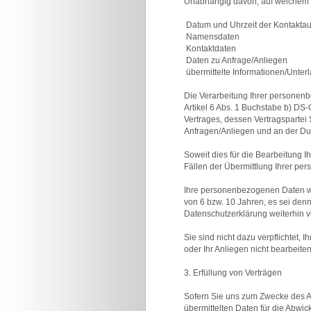
Unabhängig davon, auf welchem We
 Datum und Uhrzeit der Kontakt
 Namensdaten
 Kontaktdaten
 Daten zu Anfrage/Anliegen
 übermittelte Informationen/Unter
Die Verarbeitung Ihrer personenbe
Artikel 6 Abs. 1 Buchstabe b) DS
Vertrages, dessen Vertragspartei
Anfragen/Anliegen und an der D
Soweit dies für die Bearbeitung I
Fällen der Übermittlung Ihrer pe
Ihre personenbezogenen Daten wer
von 6 bzw. 10 Jahren, es sei de
Datenschutzerklärung weiterhin v
Sie sind nicht dazu verpflichtet,
oder Ihr Anliegen nicht bearbeite
3. Erfüllung von Verträgen
Sofern Sie uns zum Zwecke des A
übermittelten Daten für die Abwic