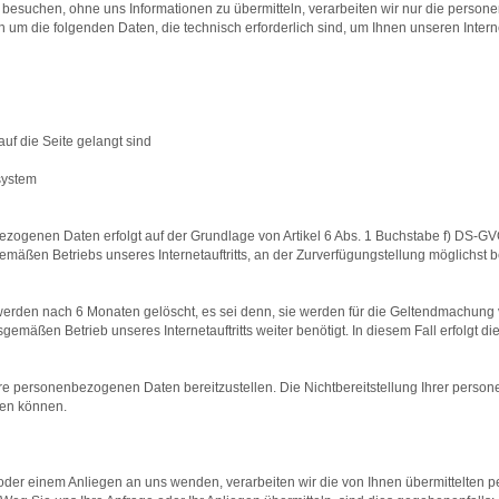
itt besuchen, ohne uns Informationen zu übermitteln, verarbeiten wir nur die pers
ch um die folgenden Daten, die technisch erforderlich sind, um Ihnen unseren Interne
auf die Seite gelangt sind
system
ezogenen Daten erfolgt auf der Grundlage von Artikel 6 Abs. 1 Buchstabe f) DS-G
mäßen Betriebs unseres Internetauftritts, an der Zurverfügungstellung möglichst 
rden nach 6 Monaten gelöscht, es sei denn, sie werden für die Geltendmachung
ßen Betrieb unseres Internetauftritts weiter benötigt. In diesem Fall erfolgt 
 Ihre personenbezogenen Daten bereitzustellen. Die Nichtbereitstellung Ihrer pers
ssen können.
e oder einem Anliegen an uns wenden, verarbeiten wir die von Ihnen übermittelte