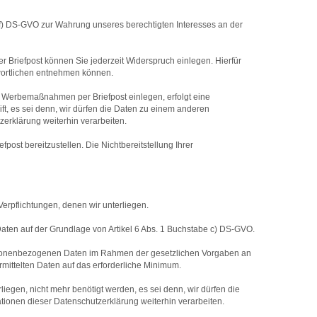
 f) DS-GVO zur Wahrung unseres berechtigten Interesses an der
iefpost können Sie jederzeit Widerspruch einlegen. Hierfür
wortlichen entnehmen können.
Werbemaßnahmen per Briefpost einlegen, erfolgt eine
, es sei denn, wir dürfen die Daten zu einem anderen
rklärung weiterhin verarbeiten.
ost bereitzustellen. Die Nichtbereitstellung Ihrer
rpflichtungen, denen wir unterliegen.
 Daten auf der Grundlage von Artikel 6 Abs. 1 Buchstabe c) DS-GVO.
re personenbezogenen Daten im Rahmen der gesetzlichen Vorgaben an
rmittelten Daten auf das erforderliche Minimum.
iegen, nicht mehr benötigt werden, es sei denn, wir dürfen die
onen dieser Datenschutzerklärung weiterhin verarbeiten.