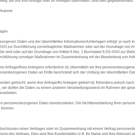
g Sie uns Ihre Anfrage oder Ihr Anliegen übermitteln, sind dies gegebenenfalls:
aufnahme
lagen
zogenen Daten und der übermittelten Informationen/Unterlagen erfolgt  je nach Inh
-GVO zur Durchführung vorvertraglicher Maßnahmen oder auf der Grundlage von Arti
 Sie sind oder auf der Grundlage von Artikel 6 Abs. 1 Buchstabe f) DS-GVO zur Wa
urchführung sonstiger Maßnahmen im Zusammenhang mit der Bearbeitung von Anf
hrer Anfrage/Ihres Anliegens erforderlich ist, übermitteln wir Ihre personenbezog
rsonenbezogenen Daten an Dritte beschränkt sich der Umfang der übermittelten Dat
den gelöscht, wenn Ihre Anfrage/Ihr Anliegen geklärt ist, frühestens jedoch nach
nn, wir dürfen die Daten zu einem anderen Verarbeitungszweck im Rahmen der ges
erarbeiten.
 Ihre personenbezogenen Daten bereitzustellen. Die Nichtbereitstellung Ihrer pers
n können.
bschlusses eines Vertrages oder im Zusammenhang mit einem Vertrag personenbez
klung des Vertrags. Dies sind Ihre Kundendaten (z.B. Ihr Name und Ihre Adresse) 