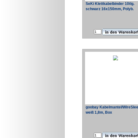
SeKi Klettkabelbinder 10tlg.
schwarz 16x150mm, Polyb.
goobay Kabelmantel/WireSle
weiß 1,8m, Box