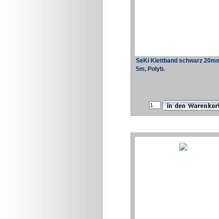
SeKi Klettband schwarz 20m
5m, Polyb.