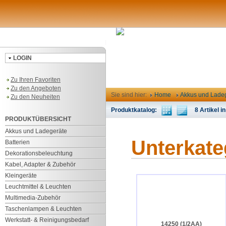
LOGIN
Zu Ihren Favoriten
Zu den Angeboten
Sie sind hier:
Home
Akkus und Lade
Zu den Neuheiten
Produktkatalog:
8 Artikel in
PRODUKTÜBERSICHT
Akkus und Ladegeräte
Unterkate
Batterien
Dekorationsbeleuchtung
Kabel, Adapter & Zubehör
Kleingeräte
Leuchtmittel & Leuchten
Multimedia-Zubehör
Taschenlampen & Leuchten
Werkstatt- & Reinigungsbedarf
14250 (1/2AA)