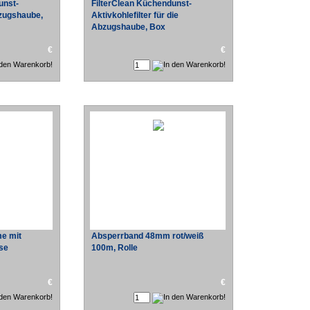
unst-
FilterClean Küchendunst-
Abzugshaube,
Aktivkohlefilter für die
Abzugshaube, Box
€
€
e mit
Absperrband 48mm rot/weiß
ose
100m, Rolle
€
€