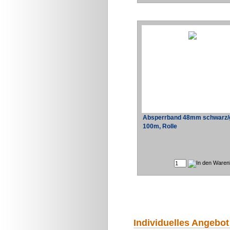
Absperrband 48mm schwarz/
100m, Rolle
Individuelles Angebot