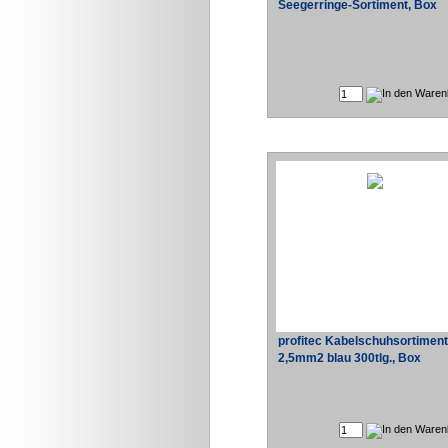
Seegerringe-Sortiment, Box
profitec Kabelschuhsortiment
2,5mm2 blau 300tlg., Box