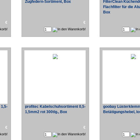
Zugfedern-Sortiment, Box
FilterClean Küchend
Flachfilter für die 
Box
€
€
 1,5-
profitec Kabelschuhsortiment 0,5-
goobay Lüsterklemm
1,5mm2 rot 300tlg., Box
Betätigungshebel, l
€
€