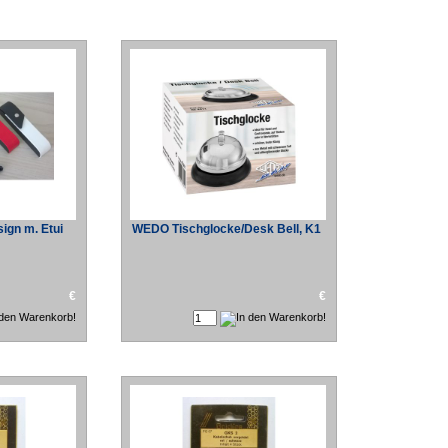
ign m. Etui
WEDO Tischglocke/Desk Bell, K1
€
€