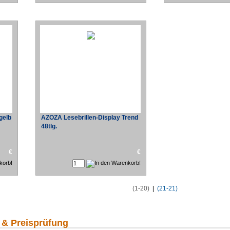
gelb
AZOZA Lesebrillen-Display Trend
48tlg.
€
€
(1-20)
|
(21-21)
 & Preisprüfung