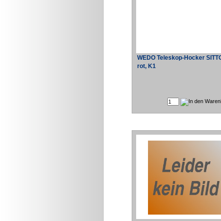
WEDO Teleskop-Hocker SIT
rot, K1