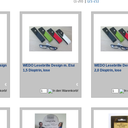
(1-20)
|
(21-21)
sign
WEDO Lesebrille Design m. Etui
WEDO Lesebrille Des
1,5 Dioptrin, lose
2,0 Dioptrin, lose
€
€