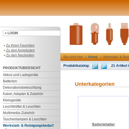
LOGIN
Zu Ihren Favoriten
Zu den Angeboten
Zu den Neuheiten
Sie sind hier:
Home
Werkstatt- & Re
Produktkatalog:
21 Artikel i
PRODUKTÜBERSICHT
Akkus und Ladegeräte
Batterien
Unterkategorien
Dekorationsbeleuchtung
Kabel, Adapter & Zubehör
Kleingeräte
Leuchtmittel & Leuchten
Multimedia-Zubehör
Taschenlampen & Leuchten
Batteriehalter
Werkstatt- & Reinigungsbedarf