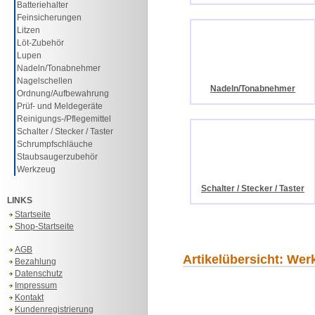
Batteriehalter
Feinsicherungen
Litzen
Löt-Zubehör
Lupen
Nadeln/Tonabnehmer
Nagelschellen
Nadeln/Tonabnehmer
Ordnung/Aufbewahrung
Prüf- und Meldegeräte
Reinigungs-/Pflegemittel
Schalter / Stecker / Taster
Schrumpfschläuche
Staubsaugerzubehör
Werkzeug
Schalter / Stecker / Taster
LINKS
Startseite
Shop-Startseite
AGB
Artikelübersicht: Wer
Bezahlung
Datenschutz
Impressum
Kontakt
Kundenregistrierung