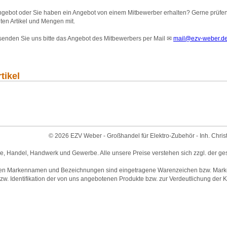
gebot oder Sie haben ein Angebot von einem Mitbewerber erhalten? Gerne prüfen wi
ten Artikel und Mengen mit.
 senden Sie uns bitte das Angebot des Mitbewerbers per Mail
✉
mail@ezv-weber.d
tikel
© 2026 EZV Weber - Großhandel für Elektro-Zubehör - Inh. Chris
ie, Handel, Handwerk und Gewerbe. Alle unsere Preise verstehen sich zzgl. der ge
en Markennamen und Bezeichnungen sind eingetragene Warenzeichen bzw. Marken 
w. Identifikation der von uns angebotenen Produkte bzw. zur Verdeutlichung der Ko