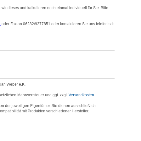
r dieses und kalkulieren noch einmal individuell für Sie. Bitte
e
oder Fax an 06282/9277851 oder kontaktieren Sie uns telefonisch
tian Weber e.K.
setzlichen Mehrwertsteuer und ggf. zzgl.
Versandkosten
der jeweiligen Eigentümer. Sie dienen ausschließlich
mpatibilität mit Produkten verschiedener Hersteller.