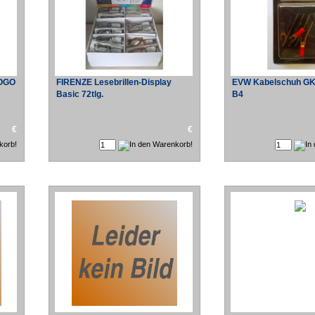
TOGO
FIRENZE Lesebrillen-Display
EVW Kabelschuh GKS
Basic 72tlg.
B4
€
€