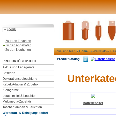
LOGIN
Zu Ihren Favoriten
Zu den Angeboten
Zu den Neuheiten
Sie sind hier:
Home
Werkstatt- & Re
Produktkatalog:
PRODUKTÜBERSICHT
Akkus und Ladegeräte
Batterien
Unterkate
Dekorationsbeleuchtung
Kabel, Adapter & Zubehör
Kleingeräte
Leuchtmittel & Leuchten
Multimedia-Zubehör
Batteriehalter
Taschenlampen & Leuchten
Werkstatt- & Reinigungsbedarf