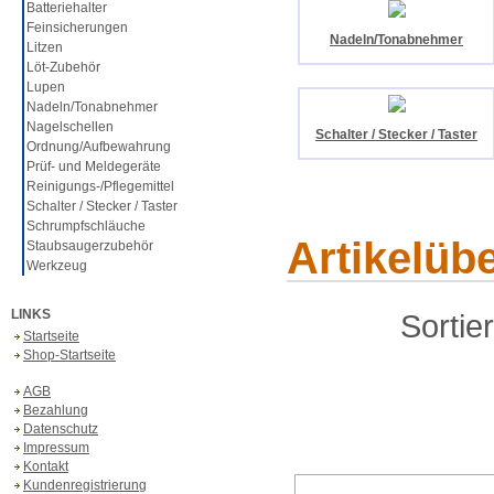
Batteriehalter
Feinsicherungen
Nadeln/Tonabnehmer
Litzen
Löt-Zubehör
Lupen
Nadeln/Tonabnehmer
Nagelschellen
Schalter / Stecker / Taster
Ordnung/Aufbewahrung
Prüf- und Meldegeräte
Reinigungs-/Pflegemittel
Schalter / Stecker / Taster
Schrumpfschläuche
Artikelüb
Staubsaugerzubehör
Werkzeug
LINKS
Sortie
Startseite
Shop-Startseite
AGB
Bezahlung
Datenschutz
Impressum
Kontakt
Kundenregistrierung