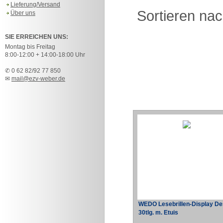
Lieferung/Versand
Sortieren na
Über uns
SIE ERREICHEN UNS:
Montag bis Freitag
8:00-12:00 + 14:00-18:00 Uhr
✆ 0 62 82/92 77 850
✉
mail@ezv-weber.de
WEDO Lesebrillen-Display De
30tlg. m. Etuis