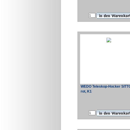
WEDO Teleskop-Hocker SIT
rot, K1