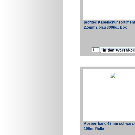
profitec Kabelschuhsortiment
2,5mm2 blau 300tlg., Box
Absperrband 48mm schwarz/
100m, Rolle