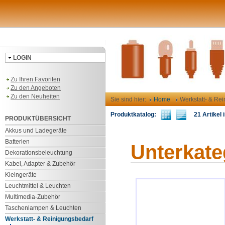
LOGIN
Zu Ihren Favoriten
Zu den Angeboten
Zu den Neuheiten
Sie sind hier:
Home
Werkstatt- & Re
Produktkatalog:
21 Artikel i
PRODUKTÜBERSICHT
Akkus und Ladegeräte
Batterien
Unterkate
Dekorationsbeleuchtung
Kabel, Adapter & Zubehör
Kleingeräte
Leuchtmittel & Leuchten
Multimedia-Zubehör
Taschenlampen & Leuchten
Werkstatt- & Reinigungsbedarf