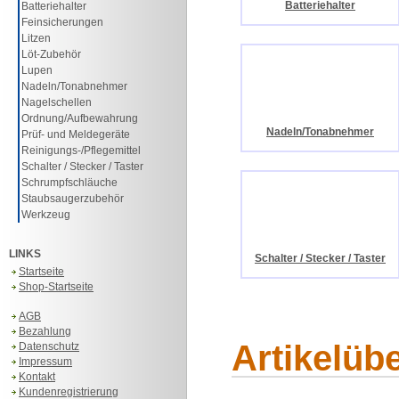
Batteriehalter
Batteriehalter
Feinsicherungen
Litzen
Löt-Zubehör
Lupen
Nadeln/Tonabnehmer
Nagelschellen
Ordnung/Aufbewahrung
Nadeln/Tonabnehmer
Prüf- und Meldegeräte
Reinigungs-/Pflegemittel
Schalter / Stecker / Taster
Schrumpfschläuche
Staubsaugerzubehör
Werkzeug
LINKS
Schalter / Stecker / Taster
Startseite
Shop-Startseite
AGB
Bezahlung
Artikelüb
Datenschutz
Impressum
Kontakt
Kundenregistrierung