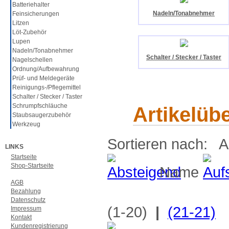
Batteriehalter
Nadeln/Tonabnehmer
Feinsicherungen
Litzen
Löt-Zubehör
Lupen
Nadeln/Tonabnehmer
Schalter / Stecker / Taster
Nagelschellen
Ordnung/Aufbewahrung
Prüf- und Meldegeräte
Reinigungs-/Pflegemittel
Schalter / Stecker / Taster
Schrumpfschläuche
Artikelüb
Staubsaugerzubehör
Werkzeug
Sortieren nach: A
LINKS
Startseite
Shop-Startseite
Name
AGB
Bezahlung
Datenschutz
(1-20)
|
(21-21)
Impressum
Kontakt
Kundenregistrierung