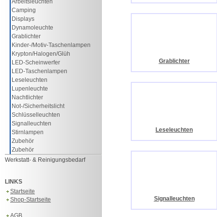
Arbeitsleuchten
Camping
Displays
Dynamoleuchte
Grablichter
Kinder-/Motiv-Taschenlampen
Krypton/Halogen/Glüh
Grablichter
LED-Scheinwerfer
LED-Taschenlampen
Leseleuchten
Lupenleuchte
Nachtlichter
Not-/Sicherheitslicht
Schlüsselleuchten
Signalleuchten
Leseleuchten
Stirnlampen
Zubehör
Zubehör
Werkstatt- & Reinigungsbedarf
LINKS
Startseite
Signalleuchten
Shop-Startseite
AGB