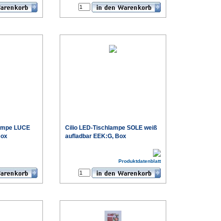
lampe LUCE
Cilio LED-Tischlampe SOLE weiß
Box
aufladbar EEK:G, Box
€
€
Produktdatenblatt