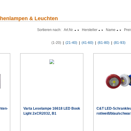
schenlampen & Leuchten
Sortieren nach: Art.Nr.
Hersteller
Name
Prei
(1-20)
|
(21-40)
|
(41-60)
|
(61-80)
|
(81-93)
hten-
Varta Leselampe 16618 LED Book
C&T LED-Schrankle
Light 2xCR2032, B1
rot/weiß/blau/schwar
€
€