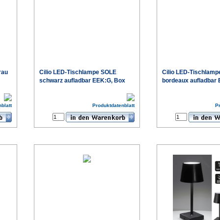
rau
Cilio LED-Tischlampe SOLE
Cilio LED-Tischlam
schwarz aufladbar EEK:G, Box
bordeaux aufladbar
€
€
blatt
Produktdatenblatt
P