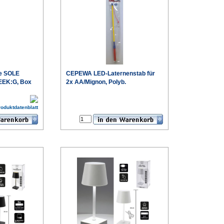
pe SOLE
CEPEWA LED-Laternenstab für
 EEK:G, Box
2x AA/Mignon, Polyb.
€
€
roduktdatenblatt