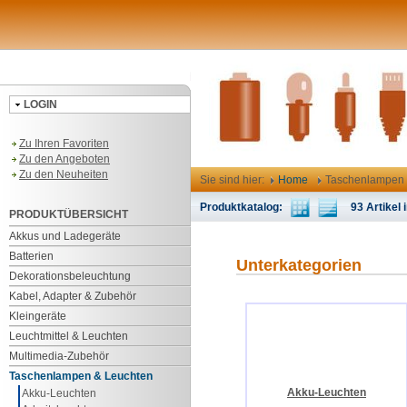
LOGIN
Zu Ihren Favoriten
Zu den Angeboten
Zu den Neuheiten
Sie sind hier:
Home
Taschenlampen 
Produktkatalog:
93 Artikel i
PRODUKTÜBERSICHT
Akkus und Ladegeräte
Batterien
Unterkategorien
Dekorationsbeleuchtung
Kabel, Adapter & Zubehör
Kleingeräte
Leuchtmittel & Leuchten
Multimedia-Zubehör
Taschenlampen & Leuchten
Akku-Leuchten
Akku-Leuchten