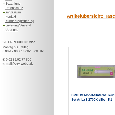
Bezahlung
Datenschutz
Impressum
Artikelübersicht: Ta
Kontakt
Kundenregistrierung
Lieferung/Versand
Über uns
SIE ERREICHEN UNS:
Montag bis Freitag
8:00-12:00 + 14:00-18:00 Uhr
✆ 0 62 82/92 77 850
✉
mail@ezv-weber.de
BRILUM Möbel-/Unterbauleuc
Set Ariba 8 2700K silber, K1