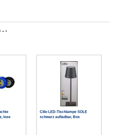
s
uchte
Cilio LED-Tischlampe SOLE
z, lose
schwarz aufladbar, Box
€
€