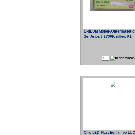
BRILUM Möbel-/Unterbauleuc
Set Ariba 8 2700K silber, K1
Cilio LED-Flaschenlampe LU