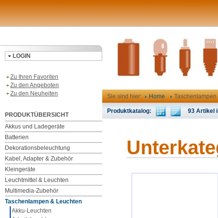
LOGIN
Zu Ihren Favoriten
Zu den Angeboten
Zu den Neuheiten
Sie sind hier:
Home
Taschenlampen 
Produktkatalog:
93 Artikel i
PRODUKTÜBERSICHT
Akkus und Ladegeräte
Batterien
Unterkate
Dekorationsbeleuchtung
Kabel, Adapter & Zubehör
Kleingeräte
Leuchtmittel & Leuchten
Multimedia-Zubehör
Taschenlampen & Leuchten
Akku-Leuchten