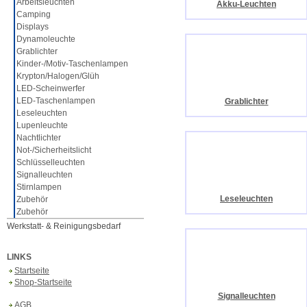
Arbeitsleuchten
Akku-Leuchten
Camping
Displays
Dynamoleuchte
Grablichter
Kinder-/Motiv-Taschenlampen
Krypton/Halogen/Glüh
LED-Scheinwerfer
LED-Taschenlampen
Grablichter
Leseleuchten
Lupenleuchte
Nachtlichter
Not-/Sicherheitslicht
Schlüsselleuchten
Signalleuchten
Stirnlampen
Leseleuchten
Zubehör
Zubehör
Werkstatt- & Reinigungsbedarf
LINKS
Startseite
Shop-Startseite
Signalleuchten
AGB