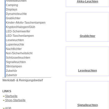
Arbeitsleuchten
Akku-Leuchten
Camping
Displays
Dynamoleuchte
Grablichter
Kinder-/Motiv-Taschenlampen
Krypton/Halogen/Glüh
LED-Scheinwerfer
LED-Taschenlampen
Grablichter
Leseleuchten
Lupenleuchte
Nachtlichter
Not-/Sicherheitslicht
Schlüsselleuchten
Signalleuchten
Stirnlampen
Leseleuchten
Zubehör
Zubehör
Werkstatt- & Reinigungsbedarf
LINKS
Startseite
Shop-Startseite
Signalleuchten
AGB