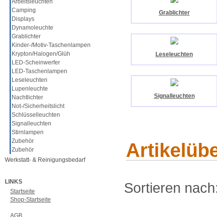
Arbeitsleuchten
Camping
Grablichter
Displays
Dynamoleuchte
Grablichter
Kinder-/Motiv-Taschenlampen
Krypton/Halogen/Glüh
Leseleuchten
LED-Scheinwerfer
LED-Taschenlampen
Leseleuchten
Lupenleuchte
Signalleuchten
Nachtlichter
Not-/Sicherheitslicht
Schlüsselleuchten
Signalleuchten
Stirnlampen
Zubehör
Artikelüb
Zubehör
Werkstatt- & Reinigungsbedarf
LINKS
Sortieren nach
Startseite
Shop-Startseite
AGB