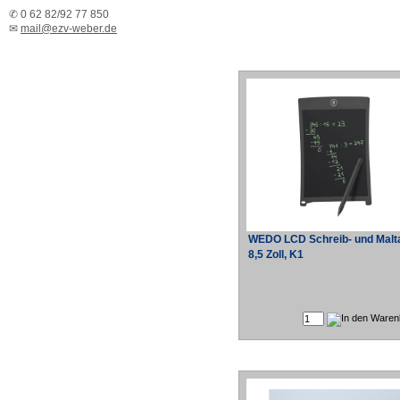
✆ 0 62 82/92 77 850
✉
mail@ezv-weber.de
WEDO LCD Schreib- und Malta
8,5 Zoll, K1