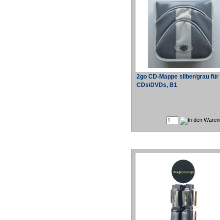
2go CD-Mappe silber/grau für
CDs/DVDs, B1