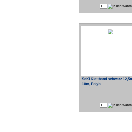
SeKi Klettband schwarz 12,
10m, Polyb.