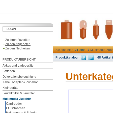
LOGIN
Zu Ihren Favoriten
Zu den Angeboten
Zu den Neuheiten
Sie sind hier:
Home
Multimedia-Zub
Produktkatalog:
68 Artikel i
PRODUKTÜBERSICHT
Akkus und Ladegeräte
Batterien
Unterkate
Dekorationsbeleuchtung
Kabel, Adapter & Zubehör
Kleingeräte
Leuchtmittel & Leuchten
Multimedia-Zubehör
Cardreader
Etuis/Taschen
Halterungen & Ständer