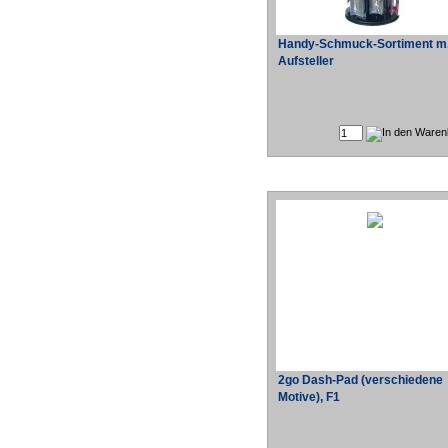
Handy-Schmuck-Sortiment m
Aufsteller
2go Dash-Pad (verschiedene
Motive), F1