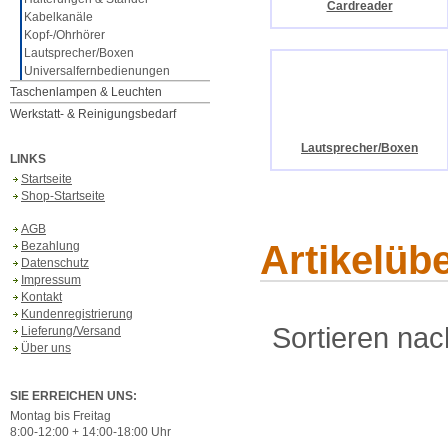
Cardreader
Kabelkanäle
Kopf-/Ohrhörer
Lautsprecher/Boxen
Universalfernbedienungen
Taschenlampen & Leuchten
Werkstatt- & Reinigungsbedarf
Lautsprecher/Boxen
LINKS
Startseite
Shop-Startseite
AGB
Artikelüb
Bezahlung
Datenschutz
Impressum
Kontakt
Kundenregistrierung
Sortieren nac
Lieferung/Versand
Über uns
SIE ERREICHEN UNS:
Montag bis Freitag
8:00-12:00 + 14:00-18:00 Uhr