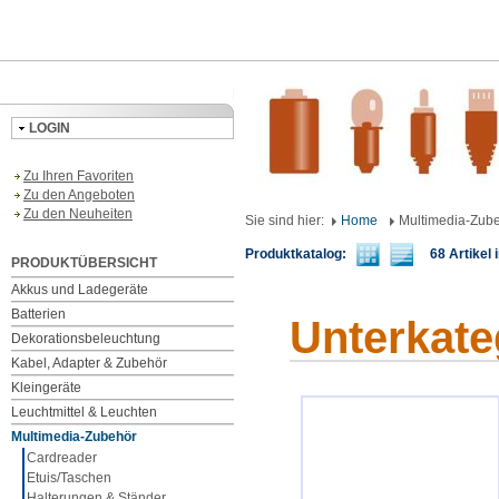
LOGIN
Zu Ihren Favoriten
Zu den Angeboten
Zu den Neuheiten
Sie sind hier:
Home
Multimedia-Zub
Produktkatalog:
68 Artikel i
PRODUKTÜBERSICHT
Akkus und Ladegeräte
Batterien
Unterkate
Dekorationsbeleuchtung
Kabel, Adapter & Zubehör
Kleingeräte
Leuchtmittel & Leuchten
Multimedia-Zubehör
Cardreader
Etuis/Taschen
Halterungen & Ständer