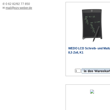
✆ 0 62 82/92 77 850
✉
mail@ezv-weber.de
WEDO LCD Schreib- und Malta
8,5 Zoll, K1